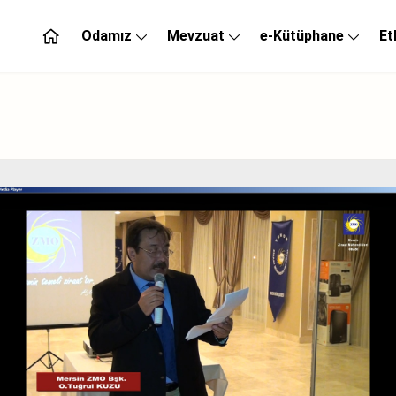
Odamız
Mevzuat
e-Kütüphane
Et