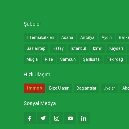
Şubeler
İl Temsilcilikleri
Adana
Antalya
Aydın
Balık
Gaziantep
Hatay
İstanbul
İzmir
Kayseri
Muğla
Rize
Samsun
Şanlıurfa
Tekirdağ
Hızlı Ulaşım
tmmob
Bize Ulaşın
Bağlantılar
Üyeler
Abo
Sosyal Medya