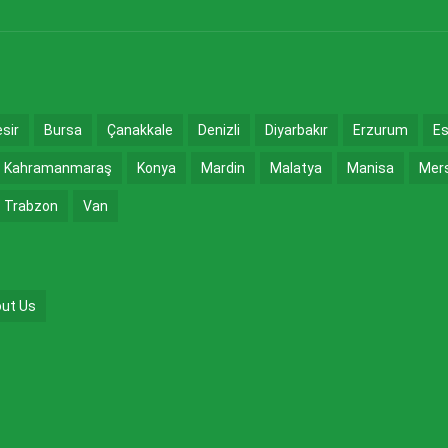
esir
Bursa
Çanakkale
Denizli
Diyarbakır
Erzurum
Es
Kahramanmaraş
Konya
Mardin
Malatya
Manisa
Mer
Trabzon
Van
ut Us