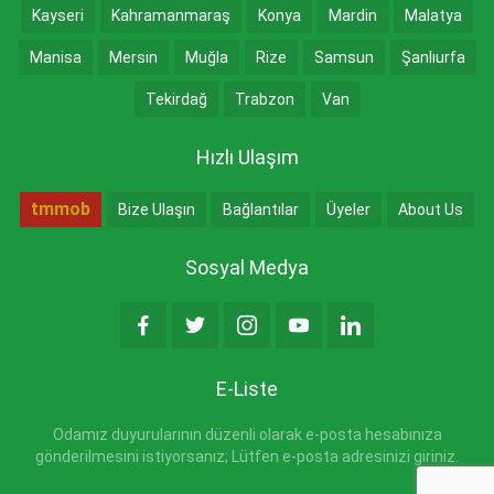
Kayseri
Kahramanmaraş
Konya
Mardin
Malatya
Manisa
Mersin
Muğla
Rize
Samsun
Şanlıurfa
Tekirdağ
Trabzon
Van
Hızlı Ulaşım
tmmob
Bize Ulaşın
Bağlantılar
Üyeler
About Us
Sosyal Medya
E-Liste
Odamız duyurularının düzenli olarak e-posta hesabınıza
gönderilmesini istiyorsanız; Lütfen e-posta adresinizi giriniz.