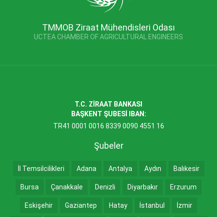
TMMOB Ziraat Mühendisleri Odası
UCTEA CHAMBER OF AGRICULTURAL ENGINEERS
T.C. ZİRAAT BANKASI
BAŞKENT ŞUBESİ IBAN:
TR41 0001 0016 8339 0090 4551 16
Şubeler
İl Temsilcilikleri
Adana
Antalya
Aydın
Balıkesir
Bursa
Çanakkale
Denizli
Diyarbakır
Erzurum
Eskişehir
Gaziantep
Hatay
İstanbul
İzmir