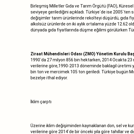
Birleşmiş Milletler Gıda ve Tarım Örgütü (FAO), Küres
seviyeye gerilediğini açıkladı. Türkiye`de ise 2005`ten s
değişimler tarım ürünlerinde rekolteyi düşürdü, gıda fiy
alkolsüz ürünlerde on iki aylık ortalama yüzde 12.62 old
dünyada gıda fiyatlarında düşme eğilimi görülürken Türki
Ziraat Mühendisleri Odası (ZMO) Yönetim Kurulu B
1990`da 27 milyon 856 bin hektarken, 2014 Ocakta 23 m
verilerine göre,1990-2013 döneminde baklagil üretimi y
bin ton ve mercimek 105 ton geriledi. Türkiye bugün M
bezelye ithal ediyor.
İklim çarptı
Üzerine iklim değişiminden kaynaklanan don, sel ve kur
verilerine göre 2014`de bir önceki yıla göre tahıllar v