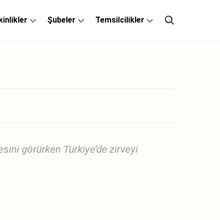
kinlikler
Şubeler
Temsilcilikler
sini görürken Türkiye’de zirveyi