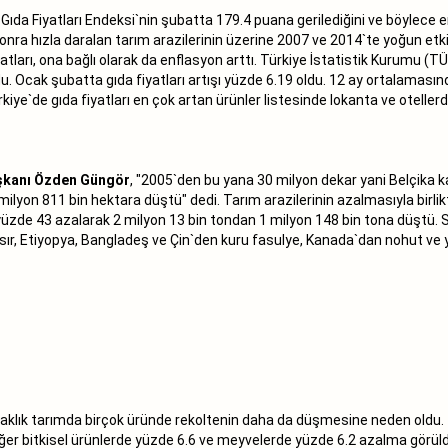
el Gıda Fiyatları Endeksi`nin şubatta 179.4 puana gerilediğini ve böy
onra hızla daralan tarım arazilerinin üzerine 2007 ve 2014`te yoğun etkisi 
atları, ona bağlı olarak da enflasyon arttı. Türkiye İstatistik Kurumu (
u. Ocak şubatta gıda fiyatları artışı yüzde 6.19 oldu. 12 ay ortalamasınd
ye`de gıda fiyatları en çok artan ürünler listesinde lokanta ve otellerde
aşkanı Özden Güngör
, "2005`den bu yana 30 milyon dekar yani Belçika k
ilyon 811 bin hektara düştü" dedi. Tarım arazilerinin azalmasıyla birl
üzde 43 azalarak 2 milyon 13 bin tondan 1 milyon 148 bin tona düştü. S
ısır, Etiyopya, Bangladeş ve Çin`den kuru fasulye, Kanada`dan nohut ve
aklık tarımda birçok üründe rekoltenin daha da düşmesine neden oldu. TÜ
e diğer bitkisel ürünlerde yüzde 6.6 ve meyvelerde yüzde 6.2 azalma görül