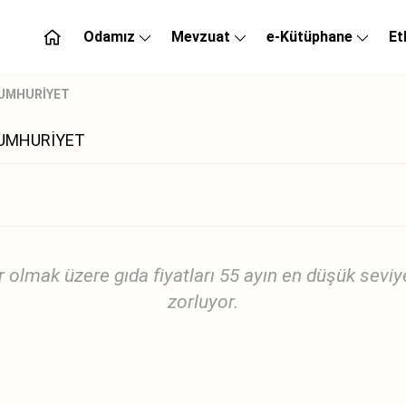
Odamız
Mevzuat
e-Kütüphane
Et
 CUMHURİYET
 CUMHURİYET
r olmak üzere gıda fiyatları 55 ayın en düşük seviye
zorluyor.