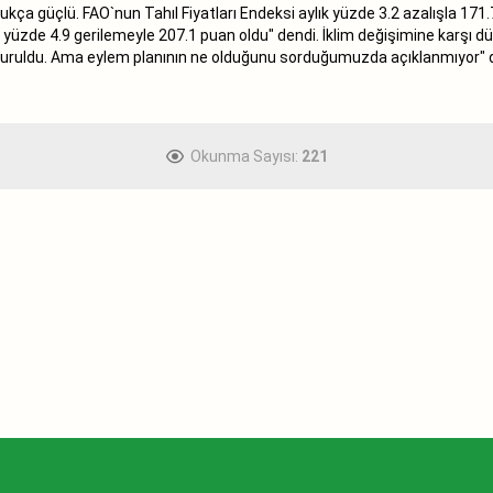
kça güçlü. FAO`nun Tahıl Fiyatları Endeksi aylık yüzde 3.2 azalışla 171.7
zde 4.9 gerilemeyle 207.1 puan oldu" dendi. İklim değişimine karşı dün
l kuruldu. Ama eylem planının ne olduğunu sorduğumuzda açıklanmıyor" 
Okunma Sayısı:
221