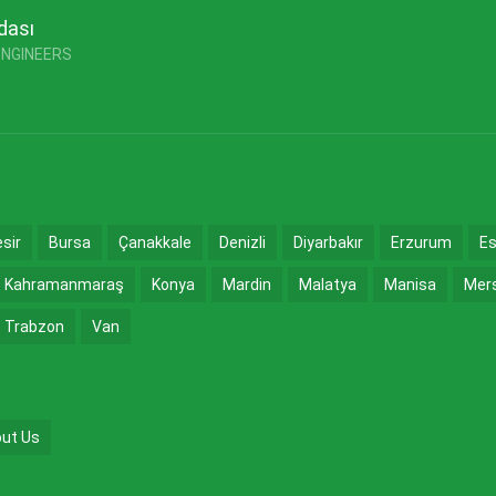
dası
ENGINEERS
esir
Bursa
Çanakkale
Denizli
Diyarbakır
Erzurum
Es
Kahramanmaraş
Konya
Mardin
Malatya
Manisa
Mer
Trabzon
Van
ut Us