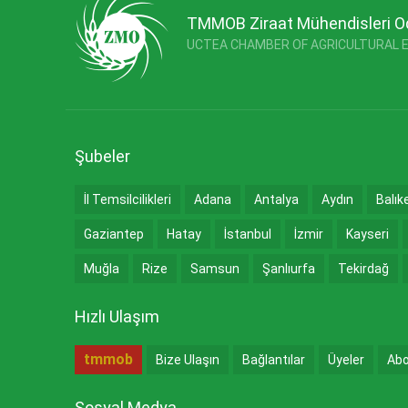
TMMOB Ziraat Mühendisleri O
UCTEA CHAMBER OF AGRICULTURAL 
Şubeler
İl Temsilcilikleri
Adana
Antalya
Aydın
Balık
Gaziantep
Hatay
İstanbul
İzmir
Kayseri
Muğla
Rize
Samsun
Şanlıurfa
Tekirdağ
Hızlı Ulaşım
tmmob
Bize Ulaşın
Bağlantılar
Üyeler
Abo
Sosyal Medya