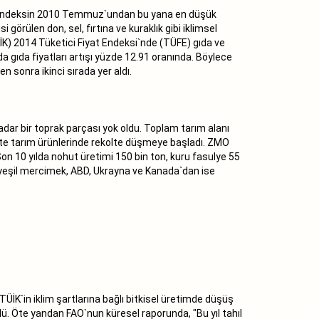
lece endeksin 2010 Temmuz`undan bu yana en düşük
görülen don, sel, fırtına ve kuraklık gibi iklimsel
TÜİK) 2014 Tüketici Fiyat Endeksi`nde (TÜFE) gıda ve
a gıda fiyatları artışı yüzde 12.91 oranında. Böylece
n sonra ikinci sırada yer aldı.
adar bir toprak parçası yok oldu. Toplam tarım alanı
ikte tarım ürünlerinde rekolte düşmeye başladı. ZMO
on 10 yılda nohut üretimi 150 bin ton, kuru fasulye 55
 yeşil mercimek, ABD, Ukrayna ve Kanada`dan ise
İK`in iklim şartlarına bağlı bitkisel üretimde düşüş
dü. Öte yandan FAO`nun küresel raporunda, "Bu yıl tahıl