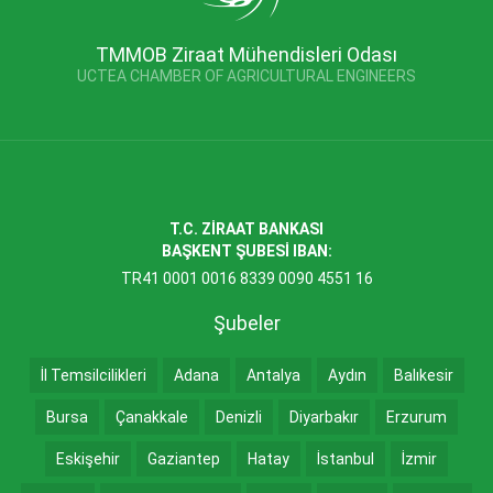
TMMOB Ziraat Mühendisleri Odası
UCTEA CHAMBER OF AGRICULTURAL ENGINEERS
T.C. ZİRAAT BANKASI
BAŞKENT ŞUBESİ IBAN:
TR41 0001 0016 8339 0090 4551 16
Şubeler
İl Temsilcilikleri
Adana
Antalya
Aydın
Balıkesir
Bursa
Çanakkale
Denizli
Diyarbakır
Erzurum
Eskişehir
Gaziantep
Hatay
İstanbul
İzmir