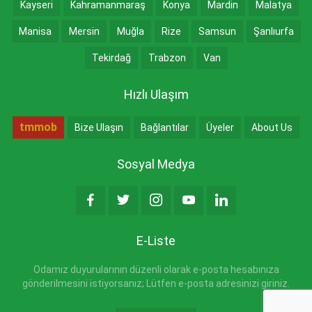
Kayseri
Kahramanmaraş
Konya
Mardin
Malatya
Manisa
Mersin
Muğla
Rize
Samsun
Şanlıurfa
Tekirdağ
Trabzon
Van
Hızlı Ulaşım
tmmob
Bize Ulaşın
Bağlantılar
Üyeler
About Us
Sosyal Medya
E-Liste
Odamız duyurularının düzenli olarak e-posta hesabınıza
gönderilmesini istiyorsanız; Lütfen e-posta adresinizi giriniz.