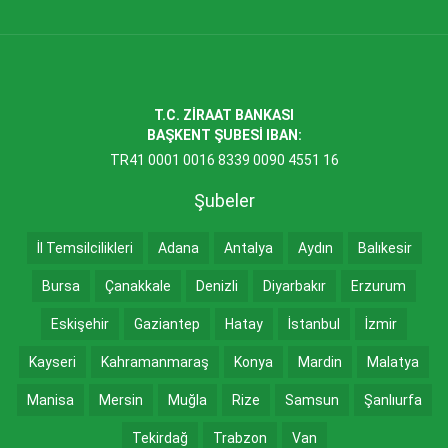
T.C. ZİRAAT BANKASI
BAŞKENT ŞUBESİ IBAN:
TR41 0001 0016 8339 0090 4551 16
Şubeler
İl Temsilcilikleri
Adana
Antalya
Aydın
Balıkesir
Bursa
Çanakkale
Denizli
Diyarbakır
Erzurum
Eskişehir
Gaziantep
Hatay
İstanbul
İzmir
Kayseri
Kahramanmaraş
Konya
Mardin
Malatya
Manisa
Mersin
Muğla
Rize
Samsun
Şanlıurfa
Tekirdağ
Trabzon
Van