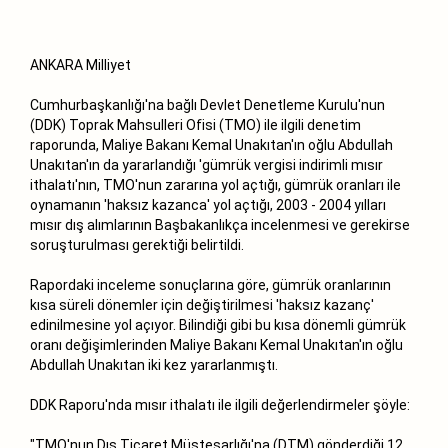
ANKARA Milliyet
Cumhurbaşkanlığı'na bağlı Devlet Denetleme Kurulu'nun
(DDK) Toprak Mahsulleri Ofisi (TMO) ile ilgili denetim
raporunda, Maliye Bakanı Kemal Unakıtan'ın oğlu Abdullah
Unakıtan'ın da yararlandığı 'gümrük vergisi indirimli mısır
ithalatı'nın, TMO'nun zararına yol açtığı, gümrük oranları ile
oynamanın 'haksız kazanca' yol açtığı, 2003 - 2004 yılları
mısır dış alımlarının Başbakanlıkça incelenmesi ve gerekirse
soruşturulması gerektiği belirtildi.
Rapordaki inceleme sonuçlarına göre, gümrük oranlarının
kısa süreli dönemler için değiştirilmesi 'haksız kazanç'
edinilmesine yol açıyor. Bilindiği gibi bu kısa dönemli gümrük
oranı değişimlerinden Maliye Bakanı Kemal Unakıtan'ın oğlu
Abdullah Unakıtan iki kez yararlanmıştı.
DDK Raporu'nda mısır ithalatı ile ilgili değerlendirmeler şöyle:
"TMO'nun Dış Ticaret Müsteşarlığı'na (DTM) gönderdiği 12