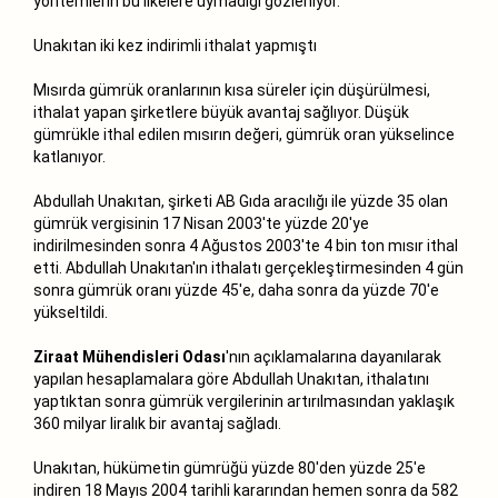
yöntemlerin bu ilkelere uymadığı gözleniyor."
Unakıtan iki kez indirimli ithalat yapmıştı
Mısırda gümrük oranlarının kısa süreler için düşürülmesi,
ithalat yapan şirketlere büyük avantaj sağlıyor. Düşük
gümrükle ithal edilen mısırın değeri, gümrük oran yükselince
katlanıyor.
Abdullah Unakıtan, şirketi AB Gıda aracılığı ile yüzde 35 olan
gümrük vergisinin 17 Nisan 2003'te yüzde 20'ye
indirilmesinden sonra 4 Ağustos 2003'te 4 bin ton mısır ithal
etti. Abdullah Unakıtan'ın ithalatı gerçekleştirmesinden 4 gün
sonra gümrük oranı yüzde 45'e, daha sonra da yüzde 70'e
yükseltildi.
Ziraat Mühendisleri Odası
'nın açıklamalarına dayanılarak
yapılan hesaplamalara göre Abdullah Unakıtan, ithalatını
yaptıktan sonra gümrük vergilerinin artırılmasından yaklaşık
360 milyar liralık bir avantaj sağladı.
Unakıtan, hükümetin gümrüğü yüzde 80'den yüzde 25'e
indiren 18 Mayıs 2004 tarihli kararından hemen sonra da 582