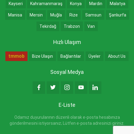
Kayseri
Kahramanmaraş
Konya
Mardin
Malatya
Manisa
Mersin
Muğla
Rize
Samsun
Şanlıurfa
Tekirdağ
Trabzon
Van
Hızlı Ulaşım
tmmob
Bize Ulaşın
Bağlantılar
Üyeler
About Us
Sosyal Medya
E-Liste
Odamız duyurularının düzenli olarak e-posta hesabınıza
gönderilmesini istiyorsanız; Lütfen e-posta adresinizi giriniz.