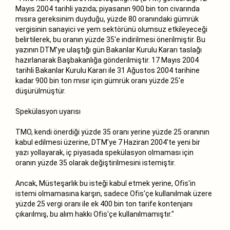
Mayıs 2004 tarihli yazıda; piyasanın 900 bin ton civarında
mısıra gereksinim duyduğu, yüzde 80 oranındaki gümrük
vergisinin sanayici ve yem sektörünü olumsuz etkileyeceği
belirtilerek, bu oranın yüzde 35'e indirilmesi önerilmiştir. Bu
yazının DTM'ye ulaştığı gün Bakanlar Kurulu Kararı taslağı
hazırlanarak Başbakanlığa gönderilmiştir. 17 Mayıs 2004
tarihli Bakanlar Kurulu Kararı ile 31 Ağustos 2004 tarihine
kadar 900 bin ton mısır için gümrük oranı yüzde 25'e
düşürülmüştür.
Spekülasyon uyarısı
TMO, kendi önerdiği yüzde 35 oranı yerine yüzde 25 oranının
kabul edilmesi üzerine, DTM'ye 7 Haziran 2004'te yeni bir
yazı yollayarak, iç piyasada spekülasyon olmaması için
oranın yüzde 35 olarak değiştirilmesini istemiştir.
Ancak, Müsteşarlık bu isteği kabul etmek yerine, Ofis'in
istemi olmamasına karşın, sadece Ofis'çe kullanılmak üzere
yüzde 25 vergi oranı ile ek 400 bin ton tarife kontenjanı
çıkarılmış, bu alım hakkı Ofis'çe kullanılmamıştır."