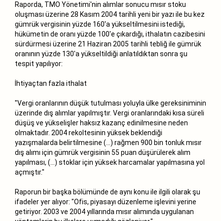
Raporda, TMO Yönetimi'nin alımlar sonucu mısır stoku
oluşması üzerine 28 Kasım 2004 tarihli yeni bir yazı ile bu kez
gümrük vergisinin yüzde 160'a yükseltilmesini istediği,
hükümetin de oranı yüzde 100'e çıkardığı, ithalatın cazibesini
sürdürmesi üzerine 21 Haziran 2005 tarihli tebliğ ile gümrük
oranının yüzde 130'a yükseltildiği anlatıldıktan sonra şu
tespit yapılıyor:
İhtiyaçtan fazla ithalat
"Vergi oranlarının düşük tutulması yoluyla ülke gereksiniminin
üzerinde dış alımlar yapılmıştır. Vergi oranlarındaki kısa süreli
düşüş ve yükselişler haksız kazanç edinilmesine neden
olmaktadır. 2004 rekoltesinin yüksek beklendiği
yazışmalarda belirtilmesine (...) rağmen 900 bin tonluk mısır
dış alımı için gümrük vergisinin 55 puan düşürülerek alım
yapılması, (...) stoklar için yüksek harcamalar yapılmasına yol
açmıştır."
Raporun bir başka bölümünde de aynı konu ile ilgili olarak şu
ifadeler yer alıyor: "Ofis, piyasayı düzenleme işlevini yerine
getiriyor. 2003 ve 2004 yıllarında mısır alımında uygulanan