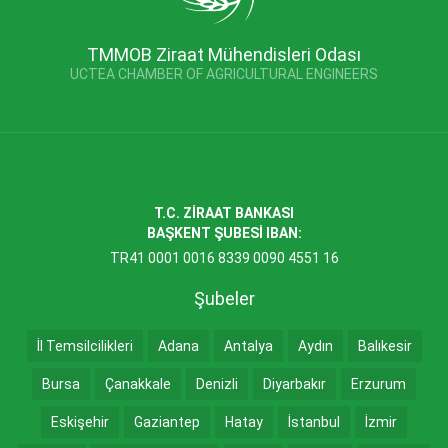
TMMOB Ziraat Mühendisleri Odası
UCTEA CHAMBER OF AGRICULTURAL ENGINEERS
T.C. ZİRAAT BANKASI
BAŞKENT ŞUBESİ IBAN:
TR41 0001 0016 8339 0090 4551 16
Şubeler
İl Temsilcilikleri
Adana
Antalya
Aydın
Balıkesir
Bursa
Çanakkale
Denizli
Diyarbakır
Erzurum
Eskişehir
Gaziantep
Hatay
İstanbul
İzmir