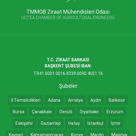
TMMOB Ziraat Mühendisleri Odası
UCTEA CHAMBER OF AGRICULTURAL ENGINEERS
T.C. ZİRAAT BANKASI
BAŞKENT ŞUBESİ IBAN:
TR41 0001 0016 8339 0090 4551 16
Şubeler
İl Temsilcilikleri
Adana
Antalya
Aydın
Balıkesir
Bursa
Çanakkale
Denizli
Diyarbakır
Erzurum
Eskişehir
Gaziantep
Hatay
İstanbul
İzmir
Kayseri
Kahramanmaraş
Konya
Mardin
Malatya