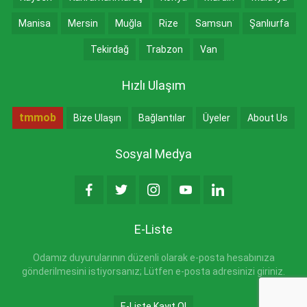
Manisa
Mersin
Muğla
Rize
Samsun
Şanlıurfa
Tekirdağ
Trabzon
Van
Hızlı Ulaşım
tmmob
Bize Ulaşın
Bağlantılar
Üyeler
About Us
Sosyal Medya
E-Liste
Odamız duyurularının düzenli olarak e-posta hesabınıza
gönderilmesini istiyorsanız; Lütfen e-posta adresinizi giriniz.
E-Liste Kayıt Ol