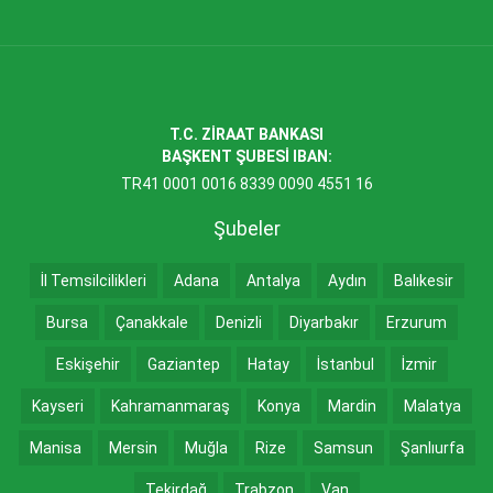
T.C. ZİRAAT BANKASI
BAŞKENT ŞUBESİ IBAN:
TR41 0001 0016 8339 0090 4551 16
Şubeler
İl Temsilcilikleri
Adana
Antalya
Aydın
Balıkesir
Bursa
Çanakkale
Denizli
Diyarbakır
Erzurum
Eskişehir
Gaziantep
Hatay
İstanbul
İzmir
Kayseri
Kahramanmaraş
Konya
Mardin
Malatya
Manisa
Mersin
Muğla
Rize
Samsun
Şanlıurfa
Tekirdağ
Trabzon
Van