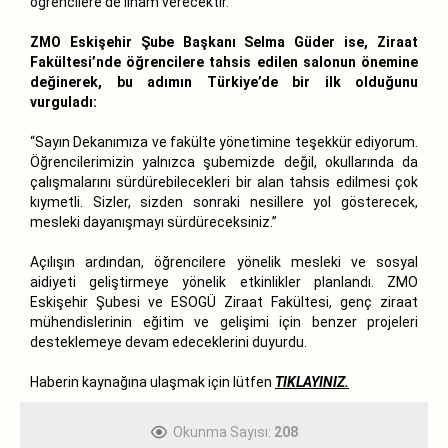
öğrencilere de ilham verecektir.”
ZMO Eskişehir Şube Başkanı Selma Güder ise, Ziraat
Fakültesi’nde öğrencilere tahsis edilen salonun önemine
değinerek, bu adımın Türkiye’de bir ilk olduğunu
vurguladı:
“Sayın Dekanımıza ve fakülte yönetimine teşekkür ediyorum.
Öğrencilerimizin yalnızca şubemizde değil, okullarında da
çalışmalarını sürdürebilecekleri bir alan tahsis edilmesi çok
kıymetli. Sizler, sizden sonraki nesillere yol gösterecek,
mesleki dayanışmayı sürdüreceksiniz.”
Açılışın ardından, öğrencilere yönelik mesleki ve sosyal
aidiyeti geliştirmeye yönelik etkinlikler planlandı. ZMO
Eskişehir Şubesi ve ESOGÜ Ziraat Fakültesi, genç ziraat
mühendislerinin eğitim ve gelişimi için benzer projeleri
desteklemeye devam edeceklerini duyurdu.
Haberin kaynağına ulaşmak için lütfen
TIKLAYINIZ.
Okunma Sayısı:
208