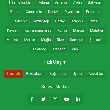
İl Temsilcilikleri
Adana
Antalya
Aydın
Balıkesir
Bursa
Çanakkale
Denizli
Diyarbakır
Erzurum
Eskişehir
Gaziantep
Hatay
İstanbul
İzmir
Kayseri
Kahramanmaraş
Konya
Mardin
Malatya
Manisa
Mersin
Muğla
Rize
Samsun
Şanlıurfa
Tekirdağ
Trabzon
Van
Hızlı Ulaşım
tmmob
Bize Ulaşın
Bağlantılar
Üyeler
About Us
Sosyal Medya