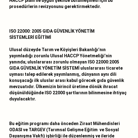
HACCP planı ile uygun şekilde bütünleşmesi için bu
prosedürlerin revizyonunu gerektirmektedir.
ISO 22000: 2005 GIDA GÜVENLİK YÖNETİM
SİSTEMLERİ EĞİTİMİ
Ulusal düzeyde Tarım ve Köyişleri Bakanlığı’nın
yayımladığı zorunlu Ulusal HACCP Yönetmeliği’nin
yanında; uluslararası zorunlu olmayan ISO 22000:2005
GIDA GÜVENLİK YÖNETİM SİSTEMİ uluslararası ticarete
uyması talep edilerek yayımlanmış, dünyanın aynı dili
konuşacağı ilk uluslar arası kabul görecek gıda güvenlik
mevzuatıdır. Ülkemizin birincil üretime dönük ihracat
düşünüldüğünde ISO 22000 şartlarının bilinmesine ihtiyaç
duyulacaktır.
Bu eğitim programı daha önceden Ziraat Mühendisleri
ODASI ve TARGEV (Tarımsal Gelişme Eğitim ve Sosyal
Dayanışma Vakfı) işbirliği ile düzenlenmiş ve ileride