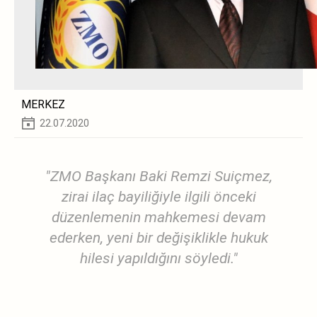
MERKEZ
22.07.2020
"ZMO Başkanı Baki Remzi Suiçmez,
zirai ilaç bayiliğiyle ilgili önceki
düzenlemenin mahkemesi devam
ederken, yeni bir değişiklikle hukuk
hilesi yapıldığını söyledi."