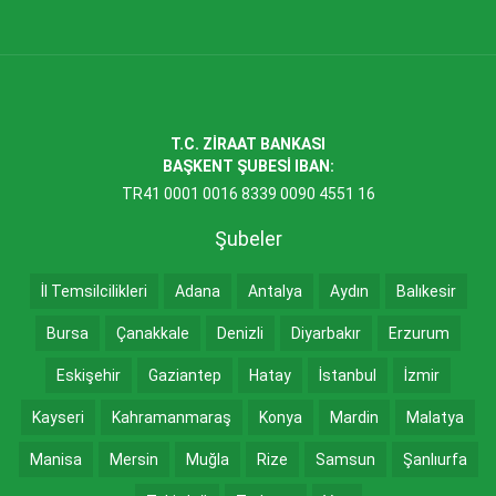
T.C. ZİRAAT BANKASI
BAŞKENT ŞUBESİ IBAN:
TR41 0001 0016 8339 0090 4551 16
Şubeler
İl Temsilcilikleri
Adana
Antalya
Aydın
Balıkesir
Bursa
Çanakkale
Denizli
Diyarbakır
Erzurum
Eskişehir
Gaziantep
Hatay
İstanbul
İzmir
Kayseri
Kahramanmaraş
Konya
Mardin
Malatya
Manisa
Mersin
Muğla
Rize
Samsun
Şanlıurfa