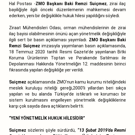
Hal Postası -
ZMO Başkanı Baki Remzi Suiçmez
, zirai ilaç
bayiliğiyle ilgili önceki düzenlemenin mahkemesi devam
ederken, yeni bir değişiklikle hukuk hilesi yapıldığını söyledi.
Ziraat Mühendisleri Odası, orman mühendislerinin de zirai
ilaç bayisi olabilmesinin önünü açan yönetmelik değişikliğiyle
ilgili sert bir basın açıklaması yayımladı.
ZMO Başkanı Baki
Remzi Suiçmez
imzasıyla yayımlanan basın açıklamasında,
18 Temmuz 2020 tarihli Resmi Gazete’de yayınlanan Bitki
Koruma Ürünlerinin Toptan ve Perakende Satılması ile
Depolanması Hakkında Yönetmeliğin 12. maddesinin birinci
fıkrasında yapılan değişikliğe yer verildi.
Suiçmez
açıklamasında ZMO’nun kamu kurumu niteliğindeki
meslek kuruluşu niteliği gereği,2000’li yıllardan beri sıkça
yapılan ve bu alanda Türkiye’de istikrarlı ve korumacı bir
sistem kurulmasını engelleyen yönetmelik değişikliklerine
karşı çok sayıda dava açtıklarını belirtti.
“YENİ YÖNETMELİK HUKUK HİLESİDİR”
Suiçmez
sözlerini şöyle sürdürdü,
“13 Şubat 2019’da Resmi