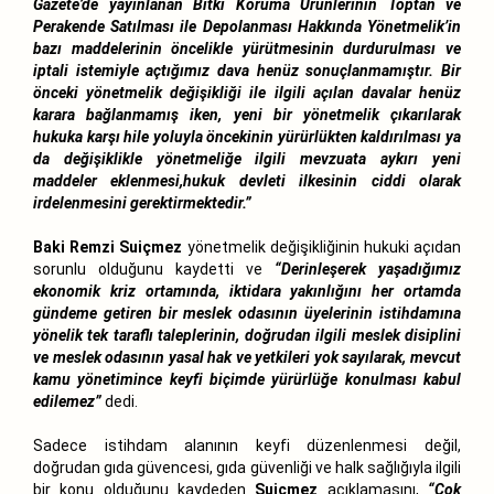
Gazete’de yayınlanan Bitki Koruma Ürünlerinin Toptan ve
Perakende Satılması ile Depolanması Hakkında Yönetmelik’in
bazı maddelerinin öncelikle yürütmesinin durdurulması ve
iptali istemiyle açtığımız dava henüz sonuçlanmamıştır. Bir
önceki yönetmelik değişikliği ile ilgili açılan davalar henüz
karara bağlanmamış iken, yeni bir yönetmelik çıkarılarak
hukuka karşı hile yoluyla öncekinin yürürlükten kaldırılması ya
da değişiklikle yönetmeliğe ilgili mevzuata aykırı yeni
maddeler eklenmesi,hukuk devleti ilkesinin ciddi olarak
irdelenmesini gerektirmektedir.”
Baki Remzi Suiçmez
yönetmelik değişikliğinin hukuki açıdan
sorunlu olduğunu kaydetti ve
“Derinleşerek yaşadığımız
ekonomik kriz ortamında, iktidara yakınlığını her ortamda
gündeme getiren bir meslek odasının üyelerinin istihdamına
yönelik tek taraflı taleplerinin, doğrudan ilgili meslek disiplini
ve meslek odasının yasal hak ve yetkileri yok sayılarak, mevcut
kamu yönetimince keyfi biçimde yürürlüğe konulması kabul
edilemez”
dedi.
Sadece istihdam alanının keyfi düzenlenmesi değil,
doğrudan gıda güvencesi, gıda güvenliği ve halk sağlığıyla ilgili
bir konu olduğunu kaydeden
Suiçmez
açıklamasını,
“Çok