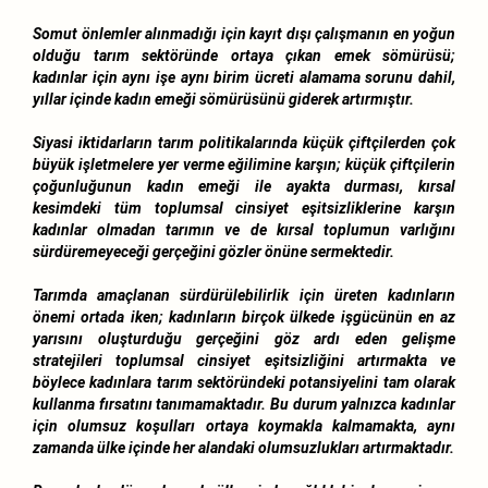
Somut önlemler alınmadığı için kayıt dışı çalışmanın en yoğun
olduğu tarım sektöründe ortaya çıkan emek sömürüsü;
kadınlar için aynı işe aynı birim ücreti alamama sorunu dahil,
yıllar içinde kadın emeği sömürüsünü giderek artırmıştır.
Siyasi iktidarların tarım politikalarında küçük çiftçilerden çok
büyük işletmelere yer verme eğilimine karşın; küçük çiftçilerin
çoğunluğunun kadın emeği ile ayakta durması, kırsal
kesimdeki tüm toplumsal cinsiyet eşitsizliklerine karşın
kadınlar olmadan tarımın ve de kırsal toplumun varlığını
sürdüremeyeceği gerçeğini gözler önüne sermektedir.
Tarımda amaçlanan sürdürülebilirlik için üreten kadınların
önemi ortada iken; kadınların birçok ülkede işgücünün en az
yarısını oluşturduğu gerçeğini göz ardı eden gelişme
stratejileri toplumsal cinsiyet eşitsizliğini artırmakta ve
böylece kadınlara tarım sektöründeki potansiyelini tam olarak
kullanma fırsatını tanımamaktadır. Bu durum yalnızca kadınlar
için olumsuz koşulları ortaya koymakla kalmamakta, aynı
zamanda ülke içinde her alandaki olumsuzlukları artırmaktadır.