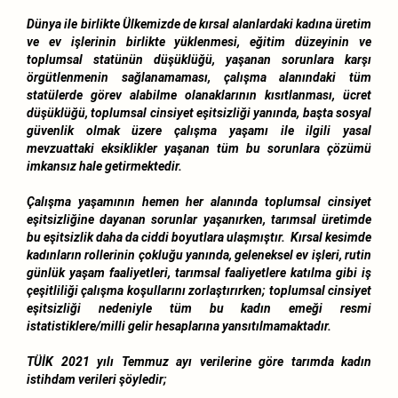
Dünya ile birlikte Ülkemizde de kırsal alanlardaki kadına üretim
ve ev işlerinin birlikte yüklenmesi, eğitim düzeyinin ve
toplumsal statünün düşüklüğü, yaşanan sorunlara karşı
örgütlenmenin sağlanamaması, çalışma alanındaki tüm
statülerde görev alabilme olanaklarının kısıtlanması, ücret
düşüklüğü, toplumsal cinsiyet eşitsizliği yanında, başta sosyal
güvenlik olmak üzere çalışma yaşamı ile ilgili yasal
mevzuattaki eksiklikler yaşanan tüm bu sorunlara çözümü
imkansız hale getirmektedir.
Çalışma yaşamının hemen her alanında toplumsal cinsiyet
eşitsizliğine dayanan sorunlar yaşanırken, tarımsal üretimde
bu eşitsizlik daha da ciddi boyutlara ulaşmıştır. Kırsal kesimde
kadınların rollerinin çokluğu yanında, geleneksel ev işleri, rutin
günlük yaşam faaliyetleri, tarımsal faaliyetlere katılma gibi iş
çeşitliliği çalışma koşullarını zorlaştırırken; toplumsal cinsiyet
eşitsizliği nedeniyle tüm bu kadın emeği resmi
istatistiklere/milli gelir hesaplarına yansıtılmamaktadır.
TÜİK 2021 yılı Temmuz ayı verilerine göre tarımda kadın
istihdam verileri şöyledir;