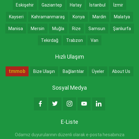
Eskişehir
Gaziantep
Hatay
İstanbul
İzmir
Kayseri
Kahramanmaraş
Konya
Mardin
Malatya
Manisa
Mersin
Muğla
Rize
Samsun
Şanlıurfa
Tekirdağ
Trabzon
Van
Hızlı Ulaşım
tmmob
Bize Ulaşın
Bağlantılar
Üyeler
About Us
Sosyal Medya
E-Liste
Odamız duyurularının düzenli olarak e-posta hesabınıza