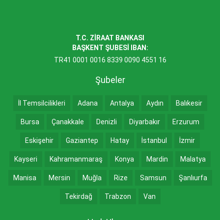
T.C. ZİRAAT BANKASI
BAŞKENT ŞUBESİ IBAN:
TR41 0001 0016 8339 0090 4551 16
Şubeler
İl Temsilcilikleri
Adana
Antalya
Aydın
Balıkesir
Bursa
Çanakkale
Denizli
Diyarbakır
Erzurum
Eskişehir
Gaziantep
Hatay
İstanbul
İzmir
Kayseri
Kahramanmaraş
Konya
Mardin
Malatya
Manisa
Mersin
Muğla
Rize
Samsun
Şanlıurfa
Tekirdağ
Trabzon
Van