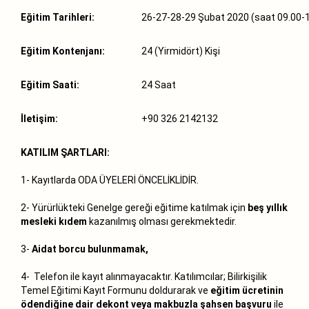
Eğitim Tarihleri:
26-27-28-29 Şubat 2020 (saat 09.00-
Eğitim Kontenjanı:
24 (Yirmidört) Kişi
Eğitim Saati:
24 Saat
İletişim:
+90 326 2142132
KATILIM ŞARTLARI:
1- Kayıtlarda ODA ÜYELERİ ÖNCELİKLİDİR.
2- Yürürlükteki Genelge gereği eğitime katılmak için
beş yıllık
mesleki kıdem
kazanılmış olması gerekmektedir.
3-
Aidat borcu bulunmamak,
4- Telefon ile kayıt alınmayacaktır. Katılımcılar; Bilirkişilik
Temel Eğitimi Kayıt Formunu doldurarak ve
eğitim ücretinin
ödendiğine dair dekont veya makbuzla şahsen başvuru
ile