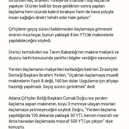
üstünden ilaç atarken Türkiye’de standart dışı ilaçlama
yapılıyor. Ürünler belli bir boya geldikten sonra yapılan
ilaçlama hem üründe kalıntı bırakıyor hem de hava yoluyla
insan sağlığını direkt tehdit eder hale geliyor.”
Çiftçilerin geçiş süreci beklemeden ilaçlamaya gitmesini
öneren müsteşar, bunun yaklaşık 8 bin YTL’lik makinelerle
yapılabileceğini söyledi.
Üretici temsilcileri ise Tarım Bakanlığı'nın makine maliyeti ve
duyuru tarihi konusunda yanıltıcı bilgiler verdiğini savunuyor.
Yerden ilaçlamanın maliyetleri katladığını belirten Ziraatçılar
Derneği Başkanı İbrahim Yetkin, "Uçaktan ilaçlamaya muadil
makinelerin fiyatı 8 değil, 160 bin dolar. Uygulama için altyapı
hazırlığı yapılmadı. Geçiş süreci getirilmeli” dedi.
Adana Çiftçiler Birliği Başkanı Cumali Doğru ise yerden
ilaçlama yapan makinenin, boyu 3 metreye ulaşan mısırları
ilaçlamaya yetmeyeceğini söyledi. Doğru, “Yerden ilaçlama
yapıldığında 100 dekarda yaklaşık 30 YTL benzin masrafı var.
Ama havadan ilaçlamada masraf 500 YTL’ye çıkıyor" diye
konuştu.