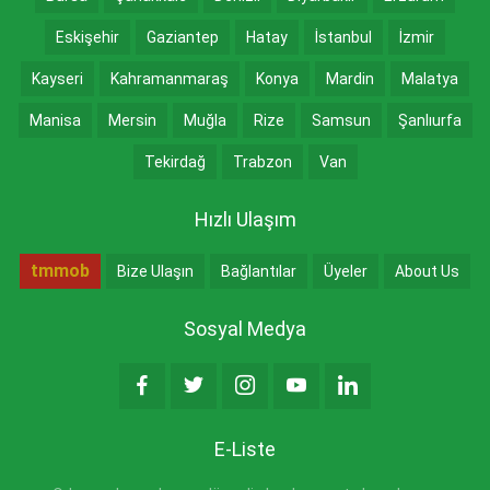
Eskişehir
Gaziantep
Hatay
İstanbul
İzmir
Kayseri
Kahramanmaraş
Konya
Mardin
Malatya
Manisa
Mersin
Muğla
Rize
Samsun
Şanlıurfa
Tekirdağ
Trabzon
Van
Hızlı Ulaşım
tmmob
Bize Ulaşın
Bağlantılar
Üyeler
About Us
Sosyal Medya
E-Liste