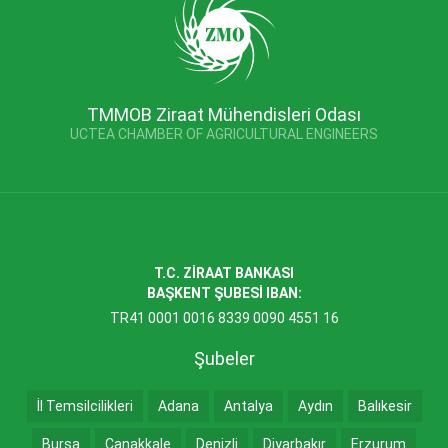
TMMOB Ziraat Mühendisleri Odası
UCTEA CHAMBER OF AGRICULTURAL ENGINEERS
T.C. ZİRAAT BANKASI
BAŞKENT ŞUBESİ IBAN:
TR41 0001 0016 8339 0090 4551 16
Şubeler
İl Temsilcilikleri
Adana
Antalya
Aydın
Balıkesir
Bursa
Çanakkale
Denizli
Diyarbakır
Erzurum