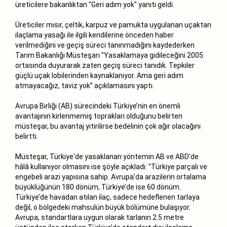
üreticilere bakanlıktan "Geri adım yok" yanıtı geldi.
Üreticiler mısır, çeltik, karpuz ve pamukta uygulanan uçaktan
ilaçlama yasağı ile ilgili kendilerine önceden haber
verilmediğini ve geçiş süreci tanınmadığını kaydederken
Tarım Bakanlığı Müsteşarı "Yasaklamaya gidileceğini 2005
ortasında duyurarak zaten geçiş süreci tanıdık. Tepkiler
güçlü uçak lobilerinden kaynaklanıyor. Ama geri adım
atmayacağız, taviz yok” açıklamasını yaptı.
Avrupa Birliği (AB) sürecindeki Türkiye’nin en önemli
avantajının kirlenmemiş toprakları olduğunu belirten
müsteşar, bu avantaj yitirilirse bedelinin çok ağır olacağını
belirtti.
Müsteşar, Türkiye'de yasaklanan yöntemin AB ve ABD'de
hâlâ kullanıyor olmasını ise şöyle açıkladı: "Türkiye parçalı ve
engebeli arazi yapısına sahip. Avrupa’da arazilerin ortalama
büyüklüğünün 180 dönüm, Türkiye’de ise 60 dönüm.
Türkiye’de havadan atılan ilaç, sadece hedeflenen tarlaya
değil, o bölgedeki mahsulün büyük bölümüne bulaşıyor.
Avrupa, standartlara uygun olarak tarlanın 2.5 metre