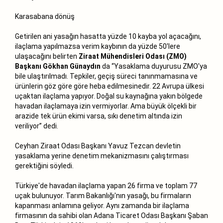
Karasabana dönüş
Getirilen ani yasağın hasatta yüzde 10 kayba yol açacağını,
ilaçlama yapılmazsa verim kaybının da yüzde 50'lere
ulaşacağını belirten
Ziraat Mühendisleri Odası (ZMO)
Başkanı Gökhan Günaydın
da “Yasaklama duyurusu ZMO'ya
bile ulaştırılmadı. Tepkiler, geçiş süreci tanınmamasına ve
ürünlerin göz göre göre heba edilmesinedir. 22 Avrupa ülkesi
uçaktan ilaçlama yapıyor. Doğal su kaynağına yakın bölgede
havadan ilaçlamaya izin vermiyorlar. Ama büyük ölçekli bir
arazide tek ürün ekimi varsa, sıkı denetim altında izin
veriliyor” dedi.
Ceyhan Ziraat Odası Başkanı Yavuz Tezcan devletin
yasaklama yerine denetim mekanizmasını çalıştırması
gerektiğini söyledi.
Türkiye'de havadan ilaçlama yapan 26 firma ve toplam 77
uçak bulunuyor. Tarım Bakanlığı'nın yasağı, bu firmaların
kapanması anlamına geliyor. Aynı zamanda bir ilaçlama
firmasının da sahibi olan Adana Ticaret Odası Başkanı Şaban