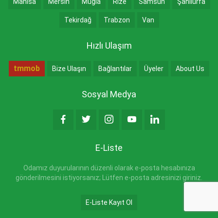
Manisa
Mersin
Muğla
Rize
Samsun
Şanlıurfa
Tekirdağ
Trabzon
Van
Hızlı Ulaşım
tmmob
Bize Ulaşın
Bağlantılar
Üyeler
About Us
Sosyal Medya
E-Liste
Odamız duyurularının düzenli olarak e-posta hesabınıza
gönderilmesini istiyorsanız; Lütfen e-posta adresinizi giriniz.
E-Liste Kayıt Ol