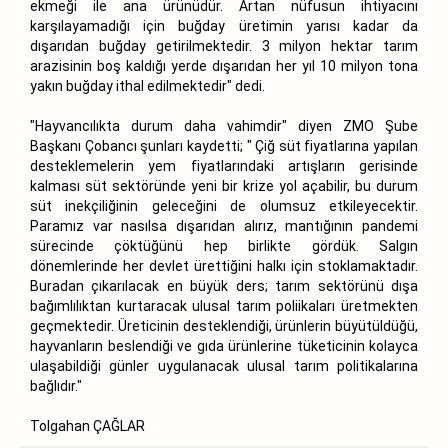
ekmeği ile ana ürünüdür. Artan nüfusun ihtiyacını
karşılayamadığı için buğday üretimin yarısı kadar da
dışarıdan buğday getirilmektedir. 3 milyon hektar tarım
arazisinin boş kaldığı yerde dışarıdan her yıl 10 milyon tona
yakın buğday ithal edilmektedir" dedi.
"Hayvancılıkta durum daha vahimdir" diyen ZMO Şube
Başkanı Çobancı şunları kaydetti; " Çiğ süt fiyatlarına yapılan
desteklemelerin yem fiyatlarındaki artışların gerisinde
kalması süt sektöründe yeni bir krize yol açabilir, bu durum
süt inekçiliğinin geleceğini de olumsuz etkileyecektir.
Paramız var nasılsa dışarıdan alırız, mantığının pandemi
sürecinde çöktüğünü hep birlikte gördük. Salgın
dönemlerinde her devlet ürettiğini halkı için stoklamaktadır.
Buradan çıkarılacak en büyük ders; tarım sektörünü dışa
bağımlılıktan kurtaracak ulusal tarım poliikaları üretmekten
geçmektedir. Üreticinin desteklendiği, ürünlerin büyütüldüğü,
hayvanların beslendiği ve gıda ürünlerine tüketicinin kolayca
ulaşabildiği günler uygulanacak ulusal tarım politikalarına
bağlıdır."
Tolgahan ÇAĞLAR