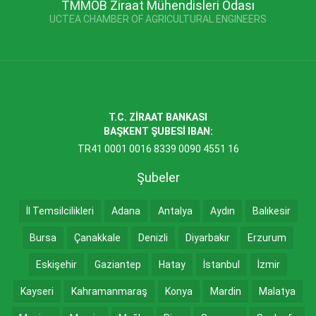
TMMOB Ziraat Mühendisleri Odası
UCTEA CHAMBER OF AGRICULTURAL ENGINEERS
T.C. ZİRAAT BANKASI
BAŞKENT ŞUBESİ IBAN:
TR41 0001 0016 8339 0090 4551 16
Şubeler
İl Temsilcilikleri
Adana
Antalya
Aydın
Balıkesir
Bursa
Çanakkale
Denizli
Diyarbakır
Erzurum
Eskişehir
Gaziantep
Hatay
İstanbul
İzmir
Kayseri
Kahramanmaraş
Konya
Mardin
Malatya