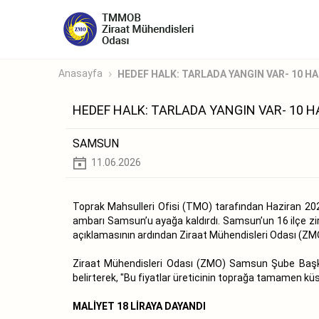
Anasayfa
HEDEF HALK: TARLADA YANGIN VAR- 10 HA
HEDEF HALK: TARLADA YANGIN VAR- 10 H
SAMSUN
11.06.2026
Toprak Mahsulleri Ofisi (TMO) tarafından Haziran 202
ambarı Samsun’u ayağa kaldırdı. Samsun’un 16 ilçe zir
açıklamasının ardından Ziraat Mühendisleri Odası (ZMO)
Ziraat Mühendisleri Odası (ZMO) Samsun Şube Başkan
belirterek, "Bu fiyatlar üreticinin toprağa tamamen küsm
MALİYET 18 LİRAYA DAYANDI