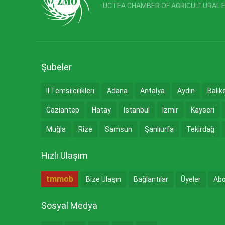
UCTEA CHAMBER OF AGRICULTURAL 
Şubeler
İl Temsilcilikleri
Adana
Antalya
Aydın
Balık
Gaziantep
Hatay
İstanbul
İzmir
Kayseri
Muğla
Rize
Samsun
Şanlıurfa
Tekirdağ
Hızlı Ulaşım
tmmob
Bize Ulaşın
Bağlantılar
Üyeler
Abo
Sosyal Medya