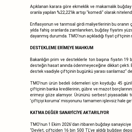
Açıklanan karara göre ekmeklik ve makarnalık buğday a
oranla yapılan %22,22’lik artışı "komedi" olarak nitelendi
Enflasyonun ve tarımsal girdi maliyetlerinin bu oranın 
yılda fahiş oranlarda zamlanırken, buğday fiyatını yüz
dayanmış durumda. TMO'nun açıkladığı fiyat çiftçinin mal
DESTEKLEME ERİMEYE MAHKUM
Bakanlığın prim ve desteklerle ton başına fiyatın 19
desteğin hasat anında ödenmeyeceğine dikkat çekti. Bay
destek vaadiyle çiftçinin bugünkü yarası sarılamaz" de
TMO’nun ürün bedeli ödemeleri için koyduğu 45 günlü
çiftçinin banka kredilerinin, gübre ve mazot borçların
erimeyi göze alamıyor. Ürününü serbest piyasadaki 
'çiftçiyi koruma' misyonunu tamamen işlevsiz hale geti
KATMA DEĞER SANAYİCİYE AKTARILIYOR
TMO’nun 1 Ekim 2026'dan itibaren buğdayı sanayiciye ton
"Devlet, çiftçiden 16 bin 500 TL’ye aldığı buğdayı de