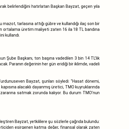
ak belirlendiğini hatırlatan Başkan Bayzat, geçen yıla
mazot, tarlasına attığı gübre ve kullandığı ilaç son bir
yın ortalama üretim maliyeti zaten 16 ila 18 TL bandına
ni kullandı.
un Şube Başkanı, ton başına vadedilen 3 bin 14 TL’lik
. Paranın değerinin her gün eridiği bir iklimde, vadeli
Yurdunuseven Bayzat, şunları söyledi: "Hasat dönemi,
, kapısına alacaklı dayanmış üretici, TMO kuyruklarında
e zararına satmak zorunda kalıyor. Bu durum TMO’nun
eştiren Bayzat, yetkililere şu sözlerle çağrıda bulundu:
reticiden esirgenen katma değer, finansal olarak zaten