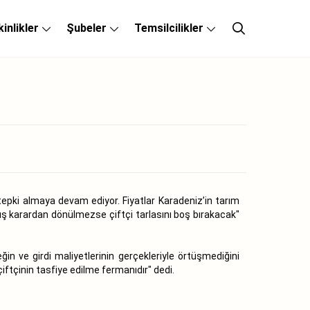
kinlikler
Şubeler
Temsilcilikler
epki almaya devam ediyor. Fiyatlar Karadeniz’in tarım
ış karardan dönülmezse çiftçi tarlasını boş bırakacak"
ve girdi maliyetlerinin gerçekleriyle örtüşmediğini
çiftçinin tasfiye edilme fermanıdır" dedi.