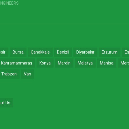
ENGINEERS
esir
Bursa
Çanakkale
Denizli
Diyarbakır
Erzurum
Es
Kahramanmaraş
Konya
Mardin
Malatya
Manisa
Mer
Trabzon
Van
ut Us