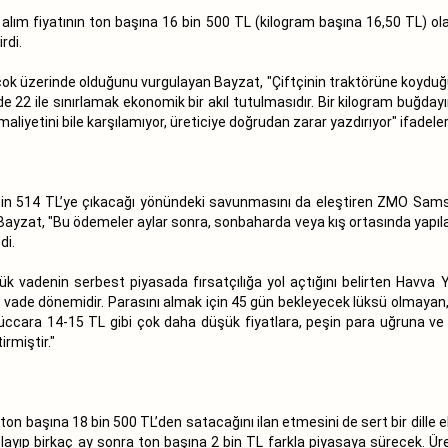
lım fiyatının ton başına 16 bin 500 TL (kilogram başına 16,50 TL) olar
rdi.
çok üzerinde olduğunu vurgulayan Bayzat, "Çiftçinin traktörüne koyduğu 
de 22 ile sınırlamak ekonomik bir akıl tutulmasıdır. Bir kilogram buğda
iyetini bile karşılamıyor, üreticiye doğrudan zarar yazdırıyor" ifadeleri
 bin 514 TL’ye çıkacağı yönündeki savunmasını da eleştiren ZMO Sams
zat, "Bu ödemeler aylar sonra, sonbaharda veya kış ortasında yapılacak
di.
k vadenin serbest piyasada fırsatçılığa yol açtığını belirten Havva 
ın vade dönemidir. Parasını almak için 45 gün bekleyecek lüksü olmayan
tüccara 14-15 TL gibi çok daha düşük fiyatlara, peşin para uğruna v
rmiştir."
 başına 18 bin 500 TL’den satacağını ilan etmesini de sert bir dille el
polayıp birkaç ay sonra ton başına 2 bin TL farkla piyasaya sürecek. Ü