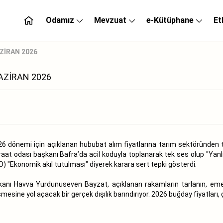
Odamız
Mevzuat
e-Kütüphane
Et
ZİRAN 2026
AZİRAN 2026
6 dönemi için açıklanan hububat alım fiyatlarına tarım sektöründen t
aat odası başkanı Bafra’da acil koduyla toplanarak tek ses olup "Yanl
 "Ekonomik akıl tutulması" diyerek karara sert tepki gösterdi.
ı Havva Yurdunuseven Bayzat, açıklanan rakamların tarlanın, emeğin 
esine yol açacak bir gerçek dışılık barındırıyor. 2026 buğday fiyatları, 