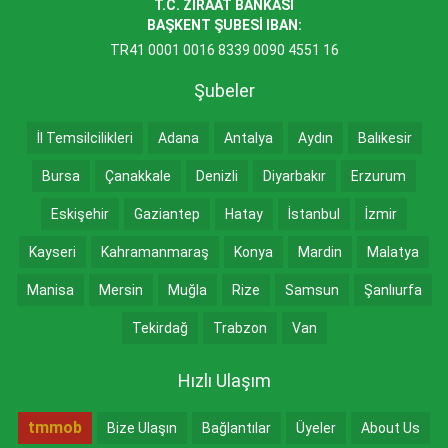
T.C. ZİRAAT BANKASI
BAŞKENT ŞUBESİ IBAN:
TR41 0001 0016 8339 0090 4551 16
Şubeler
İl Temsilcilikleri
Adana
Antalya
Aydın
Balıkesir
Bursa
Çanakkale
Denizli
Diyarbakır
Erzurum
Eskişehir
Gaziantep
Hatay
İstanbul
İzmir
Kayseri
Kahramanmaraş
Konya
Mardin
Malatya
Manisa
Mersin
Muğla
Rize
Samsun
Şanlıurfa
Tekirdağ
Trabzon
Van
Hızlı Ulaşım
tmmob
Bize Ulaşın
Bağlantılar
Üyeler
About Us