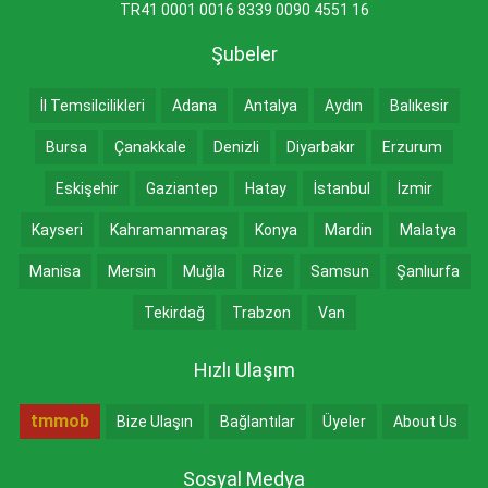
TR41 0001 0016 8339 0090 4551 16
Şubeler
İl Temsilcilikleri
Adana
Antalya
Aydın
Balıkesir
Bursa
Çanakkale
Denizli
Diyarbakır
Erzurum
Eskişehir
Gaziantep
Hatay
İstanbul
İzmir
Kayseri
Kahramanmaraş
Konya
Mardin
Malatya
Manisa
Mersin
Muğla
Rize
Samsun
Şanlıurfa
Tekirdağ
Trabzon
Van
Hızlı Ulaşım
tmmob
Bize Ulaşın
Bağlantılar
Üyeler
About Us
Sosyal Medya