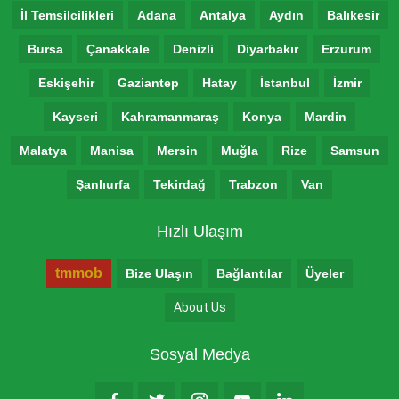
İl Temsilcilikleri
Adana
Antalya
Aydın
Balıkesir
Bursa
Çanakkale
Denizli
Diyarbakır
Erzurum
Eskişehir
Gaziantep
Hatay
İstanbul
İzmir
Kayseri
Kahramanmaraş
Konya
Mardin
Malatya
Manisa
Mersin
Muğla
Rize
Samsun
Şanlıurfa
Tekirdağ
Trabzon
Van
Hızlı Ulaşım
tmmob
Bize Ulaşın
Bağlantılar
Üyeler
About Us
Sosyal Medya