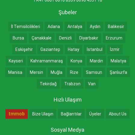
TR41 0001 0016 8339 0090 4551 16
Şubeler
İl Temsilcilikleri
Adana
Antalya
Aydın
Balıkesir
Bursa
Çanakkale
Denizli
Diyarbakır
Erzurum
Eskişehir
Gaziantep
Hatay
İstanbul
İzmir
Kayseri
Kahramanmaraş
Konya
Mardin
Malatya
Manisa
Mersin
Muğla
Rize
Samsun
Şanlıurfa
Tekirdağ
Trabzon
Van
Hızlı Ulaşım
tmmob
Bize Ulaşın
Bağlantılar
Üyeler
About Us
Sosyal Medya