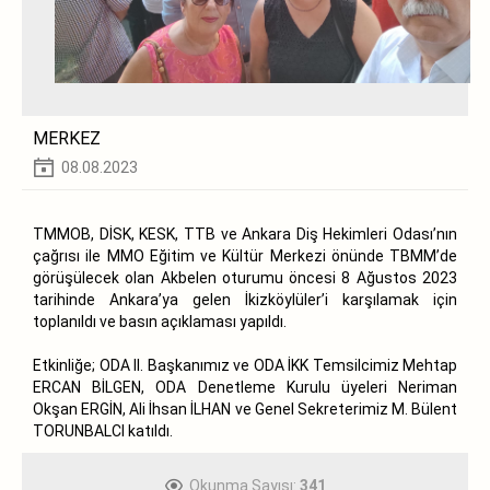
MERKEZ
08.08.2023
TMMOB, DİSK, KESK, TTB ve Ankara Diş Hekimleri Odası’nın
çağrısı ile MMO Eğitim ve Kültür Merkezi önünde TBMM’de
görüşülecek olan Akbelen oturumu öncesi 8 Ağustos 2023
tarihinde Ankara’ya gelen İkizköylüler’i karşılamak için
toplanıldı ve basın açıklaması yapıldı.
Etkinliğe; ODA II. Başkanımız ve ODA İKK Temsilcimiz Mehtap
ERCAN BİLGEN, ODA Denetleme Kurulu üyeleri Neriman
Okşan ERGİN, Ali İhsan İLHAN ve Genel Sekreterimiz M. Bülent
TORUNBALCI katıldı.
Okunma Sayısı:
341