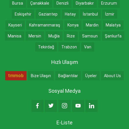
Bursa
Çanakkale
Denizli
Diyarbakır
Erzurum
Eskişehir
Gaziantep
Hatay
İstanbul
İzmir
Kayseri
Kahramanmaraş
Konya
Mardin
Malatya
Manisa
Mersin
Muğla
Rize
Samsun
Şanlıurfa
Tekirdağ
Trabzon
Van
Hızlı Ulaşım
tmmob
Bize Ulaşın
Bağlantılar
Üyeler
About Us
Sosyal Medya
E-Liste