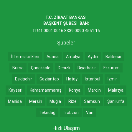
T.C. ZİRAAT BANKASI
BAŞKENT ŞUBESİ IBAN:
TR41 0001 0016 8339 0090 4551 16
Şubeler
İl Temsilcilikleri
Adana
Antalya
Aydın
Balıkesir
Bursa
Çanakkale
Denizli
Diyarbakır
Erzurum
Eskişehir
Gaziantep
Hatay
İstanbul
İzmir
Kayseri
Kahramanmaraş
Konya
Mardin
Malatya
Manisa
Mersin
Muğla
Rize
Samsun
Şanlıurfa
Tekirdağ
Trabzon
Van
Hızlı Ulaşım