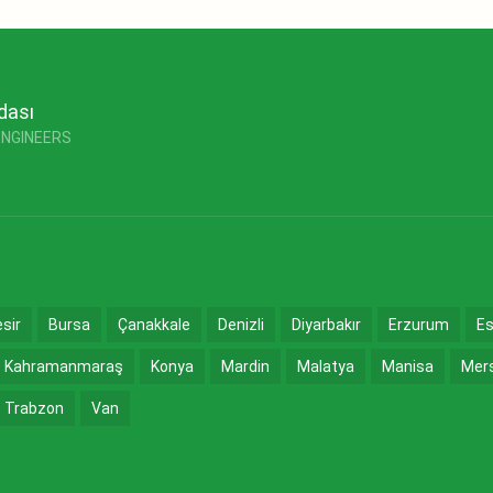
dası
ENGINEERS
esir
Bursa
Çanakkale
Denizli
Diyarbakır
Erzurum
Es
Kahramanmaraş
Konya
Mardin
Malatya
Manisa
Mer
Trabzon
Van