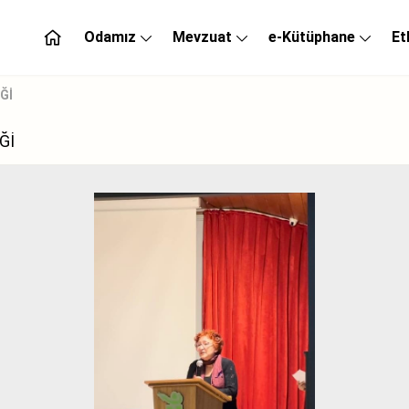
Odamız
Mevzuat
e-Kütüphane
Et
Ğİ
Ğİ