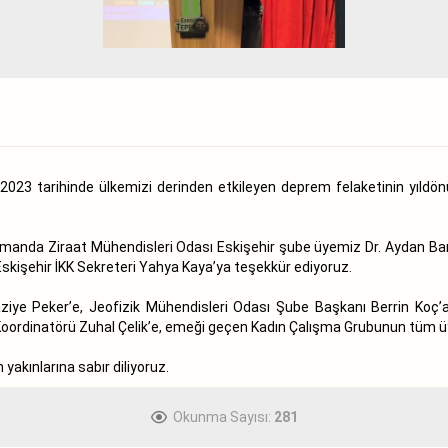
023 tarihinde ülkemizi derinden etkileyen deprem felaketinin yıldön
amanda Ziraat Mühendisleri Odası Eskişehir şube üyemiz Dr. Aydan Ba
işehir İKK Sekreteri Yahya Kaya’ya teşekkür ediyoruz.
iye Peker’e, Jeofizik Mühendisleri Odası Şube Başkanı Berrin Koç’a
ordinatörü Zuhal Çelik’e, emeği geçen Kadın Çalışma Grubunun tüm üye
akınlarına sabır diliyoruz.
Okunma Sayısı:
281