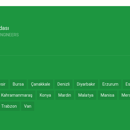
dası
ENGINEERS
esir
Bursa
Çanakkale
Denizli
Diyarbakır
Erzurum
Es
Kahramanmaraş
Konya
Mardin
Malatya
Manisa
Mer
Trabzon
Van