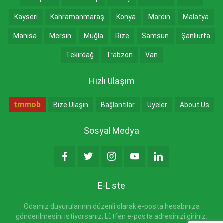
Kayseri
Kahramanmaraş
Konya
Mardin
Malatya
Manisa
Mersin
Muğla
Rize
Samsun
Şanlıurfa
Tekirdağ
Trabzon
Van
Hızlı Ulaşım
tmmob
Bize Ulaşın
Bağlantılar
Üyeler
About Us
Sosyal Medya
E-Liste
Odamız duyurularının düzenli olarak e-posta hesabınıza
gönderilmesini istiyorsanız; Lütfen e-posta adresinizi giriniz.