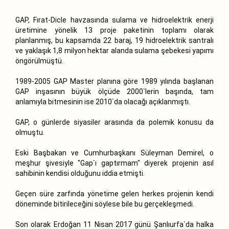
GAP, Fırat-Dicle havzasında sulama ve hidroelektrik enerji
üretimine yönelik 13 proje paketinin toplamı olarak
planlanmış, bu kapsamda 22 baraj, 19 hidroelektrik santralı
ve yaklaşık 1,8 milyon hektar alanda sulama şebekesi yapımı
öngörülmüştü.
1989-2005 GAP Master planına göre 1989 yılında başlanan
GAP inşasının büyük ölçüde 2000`lerin başında, tam
anlamıyla bitmesinin ise 2010`da olacağı açıklanmıştı.
GAP, o günlerde siyasiler arasında da polemik konusu da
olmuştu.
Eski Başbakan ve Cumhurbaşkanı Süleyman Demirel, o
meşhur şivesiyle "Gap`ı gaptırmam" diyerek projenin asıl
sahibinin kendisi olduğunu iddia etmişti.
Geçen süre zarfında yönetime gelen herkes projenin kendi
döneminde bitirileceğini söylese bile bu gerçekleşmedi.
Son olarak Erdoğan 11 Nisan 2017 günü Şanlıurfa`da halka