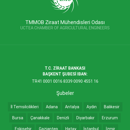
TMMOB Ziraat Mühendisleri Odası
UCTEA CHAMBER OF AGRICULTURAL ENGINEERS
T.C. ZİRAAT BANKASI
BAŞKENT ŞUBESİ IBAN:
TR41 0001 0016 8339 0090 4551 16
Şubeler
İl Temsilcilikleri
Adana
Antalya
Aydın
Balıkesir
Bursa
Çanakkale
Denizli
Diyarbakır
Erzurum
Eskişehir
Gaziantep
Hatay
İstanbul
İzmir