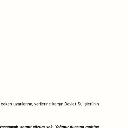
 çeken uyarılarına, verilerine karşın Devlet Su İşleri`nin
ndı, yaşanacak, somut çözüm yok. Yağmur duasına muhtaç