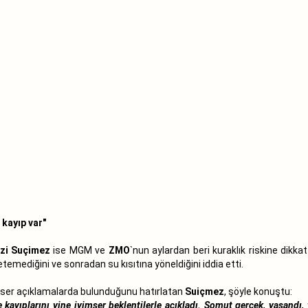
 kayıp var"
mzi Suçimez
ise MGM ve
ZMO
`nun aylardan beri kuraklık riskine dikkat
temediğini ve sonradan su kısıtına yöneldiğini iddia etti.
imser açıklamalarda bulunduğunu hatırlatan
Suiçmez
, şöyle konuştu:
te kayıplarını yine iyimser beklentilerle açıkladı. Somut gerçek, yaşa