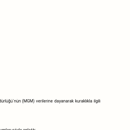
rlüğü`nün (MGM) verilerine dayanarak kuraklıkla ilgili
mları şöyle anlattı: