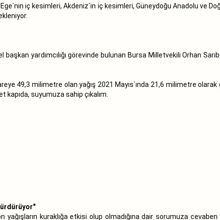
Ege`nin iç kesimleri, Akdeniz`in iç kesimleri, Güneydoğu Anadolu ve Do
kleniyor.
l başkan yardımcılığı görevinde bulunan Bursa Milletvekili Orhan Sar
reye 49,3 milimetre olan yağış 2021 Mayıs`ında 21,6 milimetre olarak
ket kapıda, suyumuza sahip çıkalım.
sürdürüyor"
, son yağışların kuraklığa etkisi olup olmadığına dair sorumuza cevab