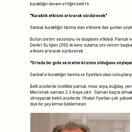
kuraklığın devam ettiğini belirtti.
"Kuraklık etkisini artırarak sürdürecek"
Sarıbal, kuraklığın tarıma olan etkisine dair şunları söyl
Bütün üretim sezonunu ve disiplinini etkiledi. Pamuk ve
Devlet Su İşleri (DSİ) iki kere sulama izni veririm ba
etkisini artırarak sürdürecek.
"Ortada bir gıda ve üretim krizinin olduğunu söyleyeb
Sarıbal`ın kuraklığın tarıma ve fiyatlara olası sonuçlarıyl
Belli ürünlerde özellikle pamuk, mısır, arpa, buğday, ye
Mercimek samanı 2-3 liraya çıktı. Saman başta olmak üz
olmayacak belirli ürünlerde. İthalat fiyatları çok yükse
diye bir şey kimse beklemesin.