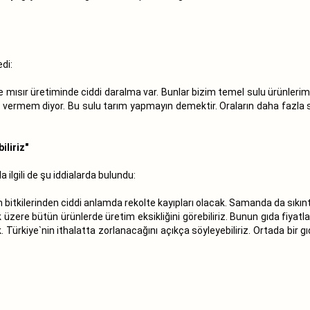
edi:
 mısır üretiminde ciddi daralma var. Bunlar bizim temel sulu ürünlerimiz
şka vermem diyor. Bu sulu tarım yapmayın demektir. Oraların daha fazla s
iliriz"
a ilgili de şu iddialarda bulundu:
m bitkilerinden ciddi anlamda rekolte kayıpları olacak. Samanda da sıkın
ere bütün ürünlerde üretim eksikliğini görebiliriz. Bunun gıda fiyatları
k. Türkiye`nin ithalatta zorlanacağını açıkça söyleyebiliriz. Ortada bir g