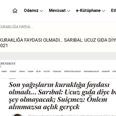
Odamız
Mevzuat
e-Kütüphane
Et
URAKLIĞA FAYDA...
URAKLIĞA FAYDASI OLMADI... SARIBAL: UCUZ GIDA Dİ
2021