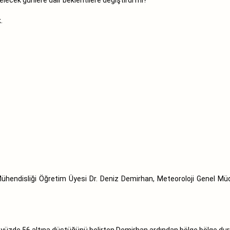
.
ühendisliği Öğretim Üyesi Dr. Deniz Demirhan, Meteoroloji Genel Müdü
 yüzde 56 altına düştüğünü belirten Demirhan ardından bölge bölge duru