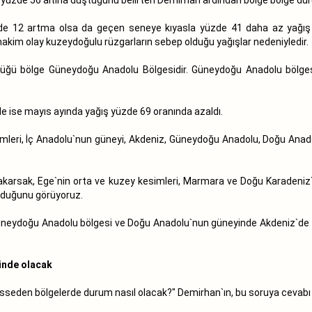
e 12 artma olsa da geçen seneye kıyasla yüzde 41 daha az yağış a
im olay kuzeydoğulu rüzgarların sebep olduğu yağışlar nedeniyledir.
ldüğü bölge Güneydoğu Anadolu Bölgesidir. Güneydoğu Anadolu bölge
de ise mayıs ayında yağış yüzde 69 oranında azaldı.
imleri, İç Anadolu`nun güneyi, Akdeniz, Güneydoğu Anadolu, Doğu Anad
akarsak, Ege`nin orta ve kuzey kesimleri, Marmara ve Doğu Karadeniz`
olduğunu görüyoruz.
 Güneydoğu Anadolu bölgesi ve Doğu Anadolu`nun güneyinde Akdeniz`de K
ünde olacak
isseden bölgelerde durum nasıl olacak?" Demirhan`ın, bu soruya cevabı 