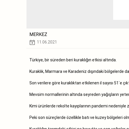
MERKEZ
11.06.2021
Türkiye, bir süreden beri kuraklığın etkisi altında.
Kuraklık, Marmara ve Karadeniz dışındaki bölgelerde da
Son verilere göre kuraklıktan etkilenen il sayısı 51`e çıkt
Mevsim normallerinin altında seyreden yağışların yetersi
Kimi ürünlerde rekolte kayıplarının pandemi nedeniyle zat
Peki son süreçlerde özellikle batı ve kuzey bölgeleri ol
Kuraklığın tarımdaki etkisi ne boyutta ve son yağışlar g