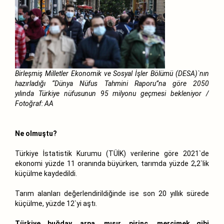
Birleşmiş Milletler Ekonomik ve Sosyal İşler Bölümü (DESA)`nın
hazırladığı “Dünya Nüfus Tahmini Raporu”na göre 2050
yılında Türkiye nüfusunun 95 milyonu geçmesi bekleniyor /
Fotoğraf: AA
Ne olmuştu?
Türkiye İstatistik Kurumu (TÜİK) verilerine göre 2021`de
ekonomi yüzde 11 oranında büyürken, tarımda yüzde 2,2`lik
küçülme kaydedildi.
Tarım alanları değerlendirildiğinde ise son 20 yıllık sürede
küçülme, yüzde 12`yi aştı.
Türkiye buğday, arpa, mısır, pirinç, mercimek gibi