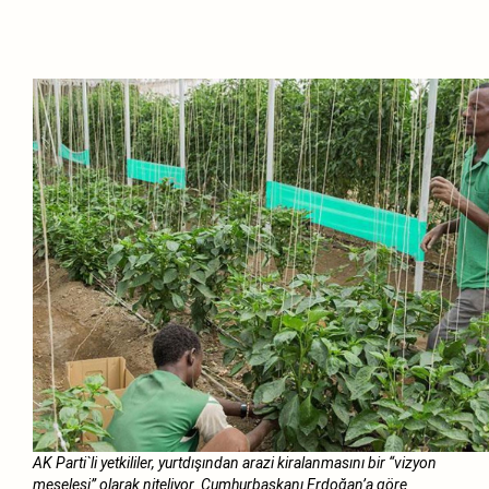
AK Parti`li yetkililer, yurtdışından arazi kiralanmasını bir “vizyon
meselesi” olarak niteliyor. Cumhurbaşkanı Erdoğan’a göre