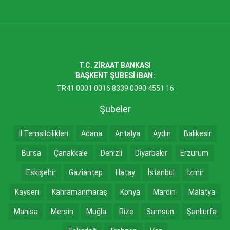
T.C. ZİRAAT BANKASI
BAŞKENT ŞUBESİ IBAN:
TR41 0001 0016 8339 0090 4551 16
Şubeler
İl Temsilcilikleri
Adana
Antalya
Aydın
Balıkesir
Bursa
Çanakkale
Denizli
Diyarbakır
Erzurum
Eskişehir
Gaziantep
Hatay
İstanbul
İzmir
Kayseri
Kahramanmaraş
Konya
Mardin
Malatya
Manisa
Mersin
Muğla
Rize
Samsun
Şanlıurfa