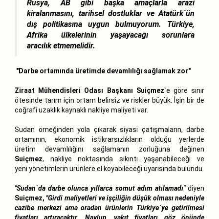
Rusya, AB gibi başka amaçlarla arazi
kiralanmasını, tarihsel dostluklar ve Atatürk`ün
dış politikasına uygun bulmuyorum. Türkiye,
Afrika ülkelerinin yaşayacağı sorunlara
aracılık etmemelidir.
"Darbe ortamında üretimde devamlılığı sağlamak zor"
Ziraat Mühendisleri Odası Başkanı Suiçmez
`e göre sınır
ötesinde tarım için ortam belirsiz ve riskler büyük. İşin bir de
coğrafi uzaklık kaynaklı nakliye maliyeti var.
Sudan örneğinden yola çıkarak siyasi çatışmaların, darbe
ortamının, ekonomik istikrarsızlıkların olduğu yerlerde
üretim devamlılığını sağlamanın zorluğuna değinen
Suiçmez
, nakliye noktasında sıkıntı yaşanabileceği ve
yeni yönetimlerin ürünlere el koyabileceği uyarısında bulundu.
"Sudan`da darbe olunca yıllarca somut adım atılamadı"
diyen
Suiçmez,
"Girdi maliyetleri ve işçiliğin düşük olması nedeniyle
cazibe merkezi ama oradan ürünlerin Türkiye`ye getirilmesi
fiyatları artıracaktır. Navlun, yakıt fiyatları göz önünde