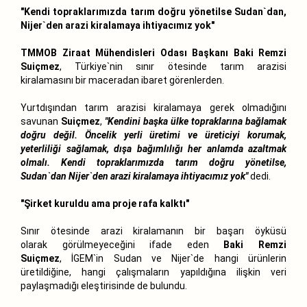
"Kendi topraklarımızda tarım doğru yönetilse Sudan`dan,
Nijer`den arazi kiralamaya ihtiyacımız yok"
TMMOB Ziraat Mühendisleri Odası Başkanı Baki Remzi
Suiçmez
, Türkiye`nin sınır ötesinde tarım arazisi
kiralamasını bir maceradan ibaret görenlerden.
Yurtdışından tarım arazisi kiralamaya gerek olmadığını
savunan
Suiçmez
,
"Kendini başka ülke topraklarına bağlamak
doğru değil. Öncelik yerli üretimi ve üreticiyi korumak,
yeterliliği sağlamak, dışa bağımlılığı her anlamda azaltmak
olmalı. Kendi topraklarımızda tarım doğru yönetilse,
Sudan`dan Nijer`den arazi kiralamaya ihtiyacımız yok"
dedi.
"Şirket kuruldu ama proje rafa kalktı"
Sınır ötesinde arazi kiralamanın bir başarı öyküsü
olarak görülmeyeceğini ifade eden
Baki Remzi
Suiçmez
, İGEM`in Sudan ve Nijer`de hangi ürünlerin
üretildiğine, hangi çalışmaların yapıldığına ilişkin veri
paylaşmadığı eleştirisinde de bulundu.