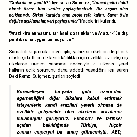
"Oralarda ne yapıldı?"
diye soran
Suiçmez,
"İhracat geliri dahil
olmak üzere tüm veriler paylaşılmalıydı. Bir başarı olsa
açıklanırdı. Şirket kuruldu ama proje rafa kalktı. Şayet öyle
değilse açıklasınlar, veri paylaşsınlar"
ifadelerini kullandı.
"Arazi kiralanmasını, tarihsel dostluklar ve Atatürk`ün dış
politikasına uygun bulmuyorum"
Somali`deki pamuk örneği gibi, yalnızca ülkelerin değil çok
uluslu şirketlerin de kendi kârlılıkları için özellikle az gelişmiş
ülkelerde üretim yapması nedeniyle o ülkenin yerel
halkının açlık sorununu daha şiddetli yaşadığını ileri süren
Baki Remzi Suiçmez,
şunları söyledi:
Küreselleşen dünyada, gıda üzerinden
egemenliğini diğer ülkelere kabul ettirmek
isteyenlerin kendi arazileri yeterli olmasa da
özellikle gelişmekte olan ülkelerin arazilerini
kullandığını görüyoruz. Ekonomi ve tarihsel
açıdan bakıldığında Türkiye, hiçbir
zaman emperyal bir amaç gütmemiştir. ABD,