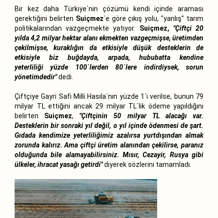
Bir kez daha Türkiye`nin çözümü kendi içinde araması
gerektiğini belirten
Suiçmez
`e göre çıkış yolu, "yanlış" tarım
politikalarından vazgeçmekte yatıyor.
Suiçmez,
"Çiftçi 20
yılda 4,2 milyar hektar alanı ekmekten vazgeçmişse, üretimden
çekilmişse, kuraklığın da etkisiyle düşük desteklerin de
etkisiyle biz buğdayda, arpada, hububatta kendine
yeterliliği yüzde 100`lerden 80`lere indirdiysek, sorun
yönetimdedir"
dedi.
Çiftçiye Gayri Safi Milli Hasıla`nın yüzde 1`i verilse, bunun 79
milyar TL ettiğini ancak 29 milyar TL`lik ödeme yapıldığını
belirten
Suiçmez
,
"Çiftçinin 50 milyar TL alacağı var.
Desteklerin bir sonraki yıl değil, o yıl içinde ödenmesi de şart.
Gıdada kendimize yeterliliğimiz azalırsa yurtdışından almak
zorunda kalırız. Ama çiftçi üretim alanından çekilirse, paranız
olduğunda bile alamayabilirsiniz. Mısır, Cezayir, Rusya gibi
ülkeler, ihracat yasağı getirdi"
diyerek sözlerini tamamladı.