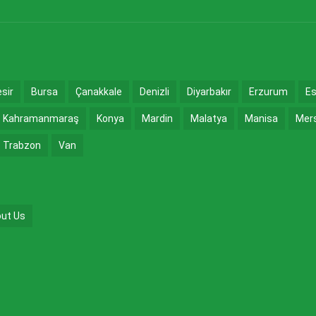
esir
Bursa
Çanakkale
Denizli
Diyarbakır
Erzurum
Es
Kahramanmaraş
Konya
Mardin
Malatya
Manisa
Mer
Trabzon
Van
ut Us