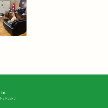
dası
ENGINEERS