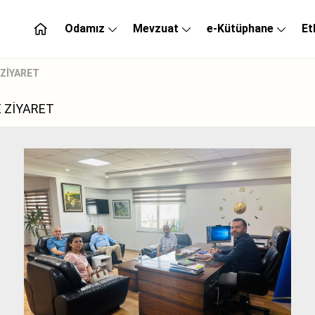
Odamız
Mevzuat
e-Kütüphane
Et
 ZİYARET
 ZİYARET