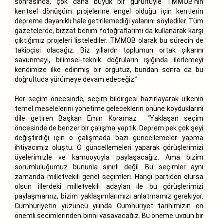
sonrasında, çok daha büyük bir gürültüyle TMMOB’nin
kentsel dönüşüm projelerine engel olduğu için kentlerin
depreme dayanıklı hale getirilemediği yalanını söylediler. Tüm
gazetelerde, bizzat benim fotoğraflarımı da kullanarak karşı
çıktığımız projeleri listelediler. TMMOB olarak bu sürecin de
takipçisi olacağız. Biz yıllardır toplumun ortak çıkarını
savunmayı, bilimsel-teknik doğruların ışığında ilerlemeyi
kendimize ilke edinmiş bir örgütüz, bundan sonra da bu
doğrultuda yürümeye devam edeceğiz.”
Her seçim öncesinde, seçim bildirgesi hazırlayarak ülkenin
temel meselelerini yönetime geleceklerin önüne koyduklarını
dile getiren Başkan Emin Koramaz “Yaklaşan seçim
öncesinde de benzer bir çalışma yaptık. Deprem pek çok şeyi
değiştirdiği için o çalışmada bazı güncellemeler yapma
ihtiyacımız oluştu. O güncellemeleri yaparak görüşlerimizi
üyelerimizle ve kamuoyuyla paylaşacağız. Ama bizim
sorumluluğumuz bununla sınırlı değil. Bu seçimler aynı
zamanda milletvekili genel seçimleri. Hangi partiden olursa
olsun illerdeki milletvekili adayları ile bu görüşlerimizi
paylaşmamız, bizim yaklaşımlarımızı anlatmamız gerekiyor.
Cumhuriyetin yüzüncü yılında Cumhuriyet tarihimizin en
önemli seçimlerinden birini yaşayacağız. Bu öneme uygun bir