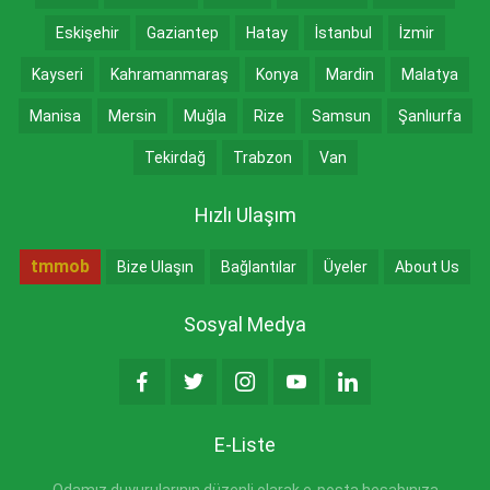
Eskişehir
Gaziantep
Hatay
İstanbul
İzmir
Kayseri
Kahramanmaraş
Konya
Mardin
Malatya
Manisa
Mersin
Muğla
Rize
Samsun
Şanlıurfa
Tekirdağ
Trabzon
Van
Hızlı Ulaşım
tmmob
Bize Ulaşın
Bağlantılar
Üyeler
About Us
Sosyal Medya
E-Liste