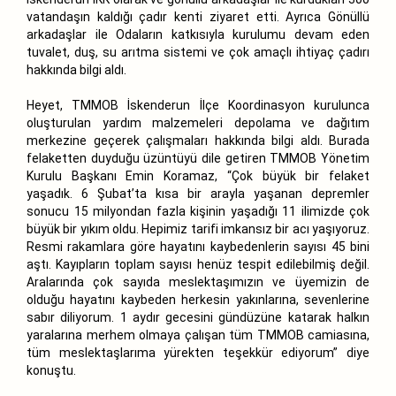
vatandaşın kaldığı çadır kenti ziyaret etti. Ayrıca Gönüllü
arkadaşlar ile Odaların katkısıyla kurulumu devam eden
tuvalet, duş, su arıtma sistemi ve çok amaçlı ihtiyaç çadırı
hakkında bilgi aldı.
Heyet, TMMOB İskenderun İlçe Koordinasyon kurulunca
oluşturulan yardım malzemeleri depolama ve dağıtım
merkezine geçerek çalışmaları hakkında bilgi aldı. Burada
felaketten duyduğu üzüntüyü dile getiren TMMOB Yönetim
Kurulu Başkanı Emin Koramaz, “Çok büyük bir felaket
yaşadık. 6 Şubat’ta kısa bir arayla yaşanan depremler
sonucu 15 milyondan fazla kişinin yaşadığı 11 ilimizde çok
büyük bir yıkım oldu. Hepimiz tarifi imkansız bir acı yaşıyoruz.
Resmi rakamlara göre hayatını kaybedenlerin sayısı 45 bini
aştı. Kayıpların toplam sayısı henüz tespit edilebilmiş değil.
Aralarında çok sayıda meslektaşımızın ve üyemizin de
olduğu hayatını kaybeden herkesin yakınlarına, sevenlerine
sabır diliyorum. 1 aydır gecesini gündüzüne katarak halkın
yaralarına merhem olmaya çalışan tüm TMMOB camiasına,
tüm meslektaşlarıma yürekten teşekkür ediyorum” diye
konuştu.