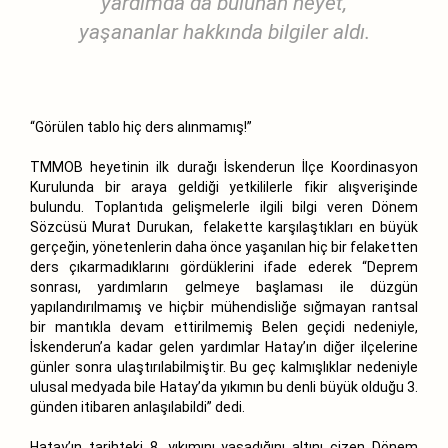
yardımda da bulunan heyet,
yaşananlar hakkında bilgiler aldı.
“Görülen tablo hiç ders alınmamış!”
TMMOB heyetinin ilk durağı İskenderun İlçe Koordinasyon
Kurulunda bir araya geldiği yetkililerle fikir alışverişinde
bulundu. Toplantıda gelişmelerle ilgili bilgi veren Dönem
Sözcüsü Murat Durukan, felakette karşılaştıkları en büyük
gerçeğin, yönetenlerin daha önce yaşanılan hiç bir felaketten
ders çıkarmadıklarını gördüklerini ifade ederek “Deprem
sonrası, yardımların gelmeye başlaması ile düzgün
yapılandırılmamış ve hiçbir mühendisliğe sığmayan rantsal
bir mantıkla devam ettirilmemiş Belen geçidi nedeniyle,
İskenderun’a kadar gelen yardımlar Hatay’ın diğer ilçelerine
günler sonra ulaştırılabilmiştir. Bu geç kalmışlıklar nedeniyle
ulusal medyada bile Hatay’da yıkımın bu denli büyük olduğu 3.
günden itibaren anlaşılabildi” dedi.
Hatay’ın tarihteki 8. yıkımını yaşadığını altını çizen Dönem