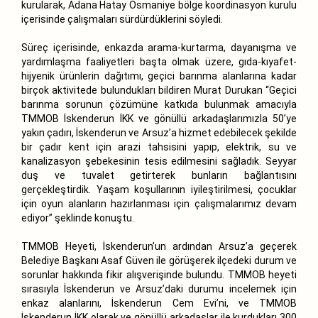
kurularak, Adana Hatay Osmaniye bölge koordinasyon kurulu
içerisinde çalışmaları sürdürdüklerini söyledi.
Süreç içerisinde, enkazda arama-kurtarma, dayanışma ve
yardımlaşma faaliyetleri başta olmak üzere, gıda-kıyafet-
hijyenik ürünlerin dağıtımı, geçici barınma alanlarına kadar
birçok aktivitede bulundukları bildiren Murat Durukan “Geçici
barınma sorunun çözümüne katkıda bulunmak amacıyla
TMMOB İskenderun İKK ve gönüllü arkadaşlarımızla 50’ye
yakın çadırı, İskenderun ve Arsuz’a hizmet edebilecek şekilde
bir çadır kent için arazi tahsisini yapıp, elektrik, su ve
kanalizasyon şebekesinin tesis edilmesini sağladık. Seyyar
duş ve tuvalet getirterek bunların bağlantısını
gerçekleştirdik. Yaşam koşullarının iyileştirilmesi, çocuklar
için oyun alanların hazırlanması için çalışmalarımız devam
ediyor” şeklinde konuştu.
TMMOB Heyeti, İskenderun’un ardından Arsuz’a geçerek
Belediye Başkanı Asaf Güven ile görüşerek ilçedeki durum ve
sorunlar hakkında fikir alışverişinde bulundu. TMMOB heyeti
sırasıyla İskenderun ve Arsuz’daki durumu incelemek için
enkaz alanlarını, İskenderun Cem Evi’ni, ve TMMOB
İskenderun İKK olarak ve gönüllü arkadaşlar ile kurdukları 300