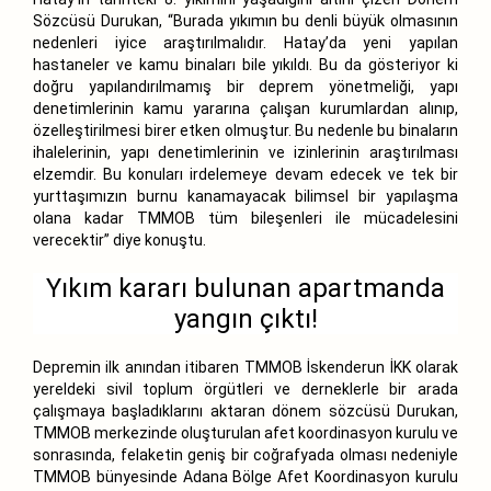
Sözcüsü Durukan, “Burada yıkımın bu denli büyük olmasının
nedenleri iyice araştırılmalıdır. Hatay’da yeni yapılan
hastaneler ve kamu binaları bile yıkıldı. Bu da gösteriyor ki
doğru yapılandırılmamış bir deprem yönetmeliği, yapı
denetimlerinin kamu yararına çalışan kurumlardan alınıp,
özelleştirilmesi birer etken olmuştur. Bu nedenle bu binaların
ihalelerinin, yapı denetimlerinin ve izinlerinin araştırılması
elzemdir. Bu konuları irdelemeye devam edecek ve tek bir
yurttaşımızın burnu kanamayacak bilimsel bir yapılaşma
olana kadar TMMOB tüm bileşenleri ile mücadelesini
verecektir” diye konuştu.
Yıkım kararı bulunan apartmanda
yangın çıktı!
Depremin ilk anından itibaren TMMOB İskenderun İKK olarak
yereldeki sivil toplum örgütleri ve derneklerle bir arada
çalışmaya başladıklarını aktaran dönem sözcüsü Durukan,
TMMOB merkezinde oluşturulan afet koordinasyon kurulu ve
sonrasında, felaketin geniş bir coğrafyada olması nedeniyle
TMMOB bünyesinde Adana Bölge Afet Koordinasyon kurulu