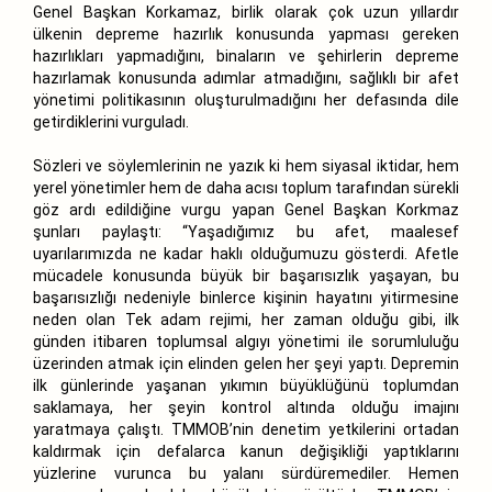
Genel Başkan Korkamaz, birlik olarak çok uzun yıllardır
ülkenin depreme hazırlık konusunda yapması gereken
hazırlıkları yapmadığını, binaların ve şehirlerin depreme
hazırlamak konusunda adımlar atmadığını, sağlıklı bir afet
yönetimi politikasının oluşturulmadığını her defasında dile
getirdiklerini vurguladı.
Sözleri ve söylemlerinin ne yazık ki hem siyasal iktidar, hem
yerel yönetimler hem de daha acısı toplum tarafından sürekli
göz ardı edildiğine vurgu yapan Genel Başkan Korkmaz
şunları paylaştı: “Yaşadığımız bu afet, maalesef
uyarılarımızda ne kadar haklı olduğumuzu gösterdi. Afetle
mücadele konusunda büyük bir başarısızlık yaşayan, bu
başarısızlığı nedeniyle binlerce kişinin hayatını yitirmesine
neden olan Tek adam rejimi, her zaman olduğu gibi, ilk
günden itibaren toplumsal algıyı yönetimi ile sorumluluğu
üzerinden atmak için elinden gelen her şeyi yaptı. Depremin
ilk günlerinde yaşanan yıkımın büyüklüğünü toplumdan
saklamaya, her şeyin kontrol altında olduğu imajını
yaratmaya çalıştı. TMMOB’nin denetim yetkilerini ortadan
kaldırmak için defalarca kanun değişikliği yaptıklarını
yüzlerine vurunca bu yalanı sürdüremediler. Hemen