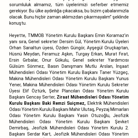
sorumluluk almamız, tüm üyelerimizi seferber etmemiz
gerekiyor. Bu ülke aydınlığa çıkacaksa, bu bizim çabalarımızla
olacak. Bunu hiçbir zaman aklımızdan çıkarmayalım” şeklinde
konuştu.
Heyette, TMMOB Yönetim Kurulu Başkanı Emin Koramaz’ın
yanı sıra, Genel sekreter Dersim Gül, Yönetim Kurulu Üyeleri
Orhan Sarıaltun üyesi, Özden Güngör, Ayşegül Oruçkaptan,
Hüsnü Meydan, Feramuz Aşkın, Turgay Erkan, Murat Fırat,
Ersin Gırbalar, Onur Gökulu, Genel sekreter Yardımcısı
Gülsüm Sönmez, Basın Danışmanı Mutlu Arslan, İnşaat
Mühendisleri Odası Yönetim Kurulu Başkanı Taner Yüzgeç,
Makina Mühendisleri Odası Yönetim Kurulu Başkanı Yunus
Yener, Makina Mühendisleri Odası Yönetim Kurulu Sekreter
Üyesi Elif Öztürk, Şehir Plancıları Odası Yönetim Kurulu
Başkanı Gencay Serter,
Ziraat Mühendisleri Odası Yönetim
Kurulu Başkanı Baki Remzi Suiçmez,
Elektrik Mühendisleri
Odası Yönetim Kurulu Başkanı Mahir Ulutaş, Peyzaj Mimarları
Odası Yönetim Kurulu Başkanı Yasin Otuzoğlu, Jeofizik
Mühendisleri Odası Yönetim Kurulu Başkanı Şevket
Demirbaş, Jeofizik Mühendisleri Odası Yönetim Kurulu 2.
Başkanı Serdar Kart, Jeofizik Mühendisleri Odası Yönetim