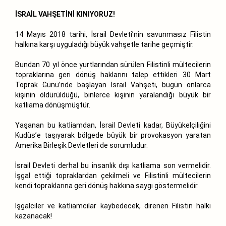
İSRAİL VAHŞETİNİ KINIYORUZ!
14 Mayıs 2018 tarihi, İsrail Devleti’nin savunmasız Filistin
halkına karşı uyguladığı büyük vahşetle tarihe geçmiştir.
Bundan 70 yıl önce yurtlarından sürülen Filistinli mültecilerin
topraklarına geri dönüş haklarını talep ettikleri 30 Mart
Toprak Günü’nde başlayan İsrail Vahşeti, bugün onlarca
kişinin öldürüldüğü, binlerce kişinin yaralandığı büyük bir
katliama dönüşmüştür.
Yaşanan bu katliamdan, İsrail Devleti kadar, Büyükelçiliğini
Kudüs’e taşıyarak bölgede büyük bir provokasyon yaratan
Amerika Birleşik Devletleri de sorumludur.
İsrail Devleti derhal bu insanlık dışı katliama son vermelidir.
İşgal ettiği topraklardan çekilmeli ve Filistinli mültecilerin
kendi topraklarına geri dönüş hakkına saygı göstermelidir.
İşgalciler ve katliamcılar kaybedecek, direnen Filistin halkı
kazanacak!