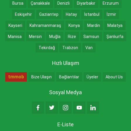
Bursa
Çanakkale
Denizli
Diyarbakır
Erzurum
Eskişehir
Gaziantep
Hatay
İstanbul
İzmir
Kayseri
Kahramanmaraş
Konya
Mardin
Malatya
Manisa
Mersin
Muğla
Rize
Samsun
Şanlıurfa
Tekirdağ
Trabzon
Van
Hızlı Ulaşım
tmmob
Bize Ulaşın
Bağlantılar
Üyeler
About Us
Sosyal Medya
E-Liste