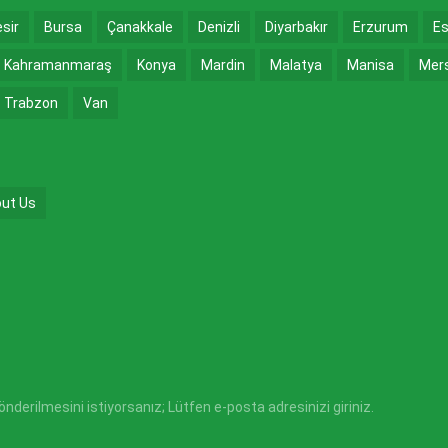
esir
Bursa
Çanakkale
Denizli
Diyarbakır
Erzurum
Es
Kahramanmaraş
Konya
Mardin
Malatya
Manisa
Mer
Trabzon
Van
ut Us
derilmesini istiyorsanız; Lütfen e-posta adresinizi giriniz.