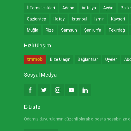
İl Temsilcilikleri
Adana
Antalya
Aydın
Balık
Gaziantep
Hatay
İstanbul
İzmir
Kayseri
Muğla
Rize
Samsun
Şanlıurfa
Tekirdağ
Hızlı Ulaşım
tmmob
Bize Ulaşın
Bağlantılar
Üyeler
Abo
Sosyal Medya
E-Liste
Odamız duyurularının düzenli olarak e-posta hesabınıza gön