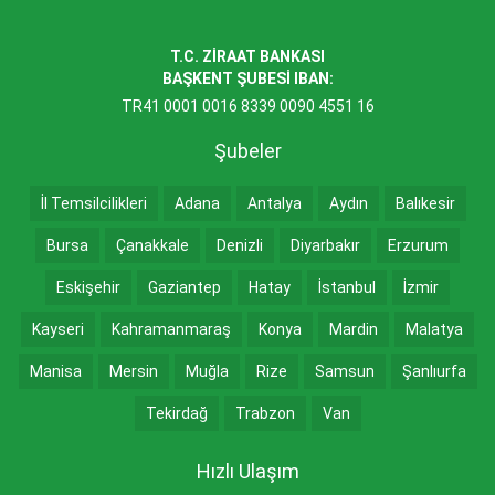
T.C. ZİRAAT BANKASI
BAŞKENT ŞUBESİ IBAN:
TR41 0001 0016 8339 0090 4551 16
Şubeler
İl Temsilcilikleri
Adana
Antalya
Aydın
Balıkesir
Bursa
Çanakkale
Denizli
Diyarbakır
Erzurum
Eskişehir
Gaziantep
Hatay
İstanbul
İzmir
Kayseri
Kahramanmaraş
Konya
Mardin
Malatya
Manisa
Mersin
Muğla
Rize
Samsun
Şanlıurfa
Tekirdağ
Trabzon
Van
Hızlı Ulaşım