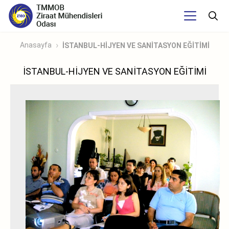
Anasayfa
İSTANBUL-HİJYEN VE SANİTASYON EĞİTİMİ
İSTANBUL-HİJYEN VE SANİTASYON EĞİTİMİ