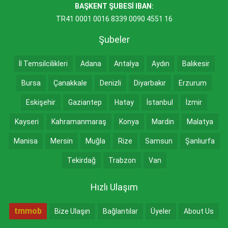
BAŞKENT ŞUBESİ IBAN:
TR41 0001 0016 8339 0090 4551 16
Şubeler
İl Temsilcilikleri
Adana
Antalya
Aydın
Balıkesir
Bursa
Çanakkale
Denizli
Diyarbakır
Erzurum
Eskişehir
Gaziantep
Hatay
İstanbul
İzmir
Kayseri
Kahramanmaraş
Konya
Mardin
Malatya
Manisa
Mersin
Muğla
Rize
Samsun
Şanlıurfa
Tekirdağ
Trabzon
Van
Hızlı Ulaşım
tmmob
Bize Ulaşın
Bağlantılar
Üyeler
About Us