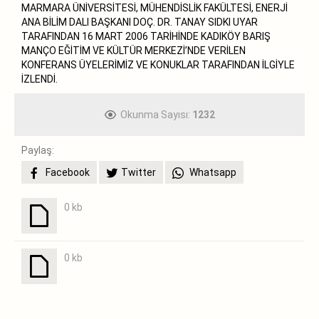
MARMARA ÜNİVERSİTESİ, MÜHENDİSLİK FAKÜLTESİ, ENERJİ
ANA BİLİM DALI BAŞKANI DOÇ. DR. TANAY SIDKI UYAR
TARAFINDAN 16 MART 2006 TARİHİNDE KADIKÖY BARIŞ
MANÇO EĞİTİM VE KÜLTÜR MERKEZİ’NDE VERİLEN
KONFERANS ÜYELERİMİZ VE KONUKLAR TARAFINDAN İLGİYLE
İZLENDİ.
Okunma Sayısı:
1232
Paylaş:
Facebook
Twitter
Whatsapp
0 kb
0 kb