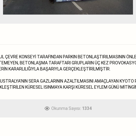
BUL ÇEVRE KONSEYİ TARAFINDAN PARKIN BETONLAŞTIRILMASININ ÖN
İSTEMEYEN, BETONLAŞMA TARAFTARI GRUPLARIN ÜÇ KEZ PROVOKASYO
ERİN KARARLILIĞIYLA BAŞARIYLA GERÇEKLEŞTİRİLMİŞTİR.
VUSTRALYA’NIN SERA GAZLARININ AZALTILMASINI AMAÇLAYAN KYOT
KLEŞTİRİLEN KÜRESEL ISINMAYA KARŞI KÜRESEL EYLEM GÜNÜ MİTİNG
Okunma Sayısı:
1334