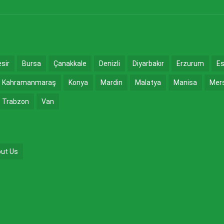
esir
Bursa
Çanakkale
Denizli
Diyarbakır
Erzurum
Es
Kahramanmaraş
Konya
Mardin
Malatya
Manisa
Mer
Trabzon
Van
ut Us