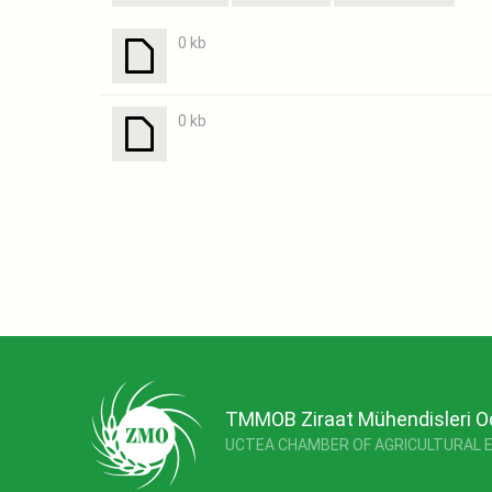
0 kb
0 kb
TMMOB Ziraat Mühendisleri O
UCTEA CHAMBER OF AGRICULTURAL 