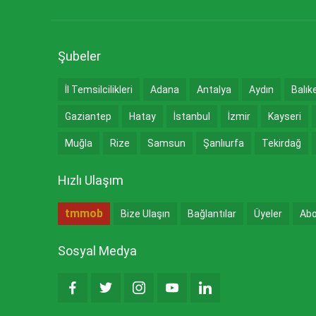
Şubeler
İl Temsilcilikleri
Adana
Antalya
Aydın
Balık
Gaziantep
Hatay
İstanbul
İzmir
Kayseri
Muğla
Rize
Samsun
Şanlıurfa
Tekirdağ
Hızlı Ulaşım
tmmob
Bize Ulaşın
Bağlantılar
Üyeler
Abo
Sosyal Medya