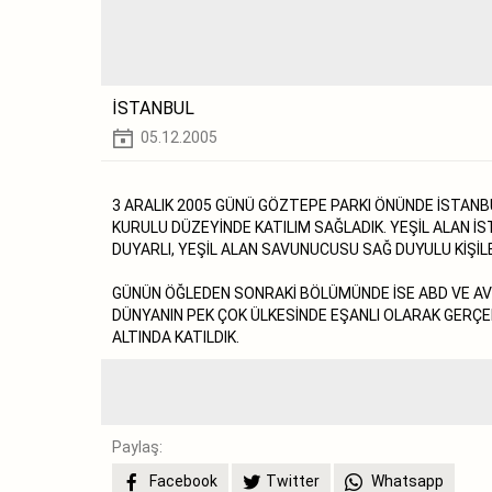
İSTANBUL
05.12.2005
3 ARALIK 2005 GÜNÜ GÖZTEPE PARKI ÖNÜNDE İSTAN
KURULU DÜZEYİNDE KATILIM SAĞLADIK. YEŞİL ALAN 
DUYARLI, YEŞİL ALAN SAVUNUCUSU SAĞ DUYULU KİŞİL
GÜNÜN ÖĞLEDEN SONRAKİ BÖLÜMÜNDE İSE ABD VE A
DÜNYANIN PEK ÇOK ÜLKESİNDE EŞANLI OLARAK GERÇE
ALTINDA KATILDIK.
Paylaş:
Facebook
Twitter
Whatsapp