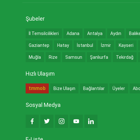
Şubeler
İl Temsilcilikleri
Adana
Antalya
Aydın
Balık
Gaziantep
Hatay
İstanbul
İzmir
Kayseri
Muğla
Rize
Samsun
Şanlıurfa
Tekirdağ
Hızlı Ulaşım
tmmob
Bize Ulaşın
Bağlantılar
Üyeler
Abo
Sosyal Medya
E-Liste