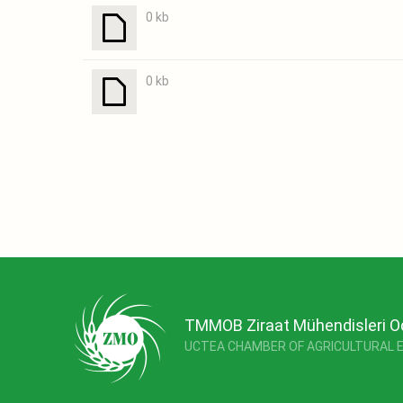
0 kb
0 kb
TMMOB Ziraat Mühendisleri O
UCTEA CHAMBER OF AGRICULTURAL 