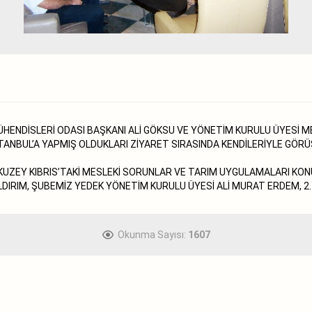
ÜHENDİSLERİ ODASI BAŞKANI ALİ GÖKSU VE YÖNETİM KURULU ÜYESİ M
İSTANBUL’A YAPMIŞ OLDUKLARI ZİYARET SIRASINDA KENDİLERİYLE GÖ
E KUZEY KIBRIS’TAKİ MESLEKİ SORUNLAR VE TARIM UYGULAMALARI K
LDIRIM, ŞUBEMİZ YEDEK YÖNETİM KURULU ÜYESİ ALİ MURAT ERDEM, 2.
Okunma Sayısı:
1607