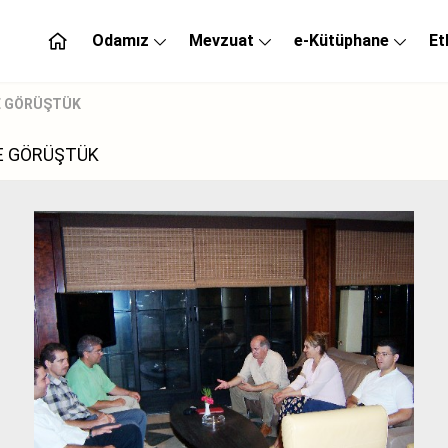
Odamız
Mevzuat
e-Kütüphane
Et
LE GÖRÜŞTÜK
LE GÖRÜŞTÜK