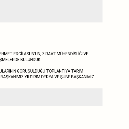
EHMET ERCİLASUN’UN, ZİRAAT MÜHENDİSLİĞİ VE
RÜŞMELERDE BULUNDUK.
ONULARININ GÖRÜŞÜLDÜĞÜ TOPLANTIYA TARIM
 BAŞKANIMIZ YILDIRIM DERYA VE ŞUBE BAŞKANIMIZ