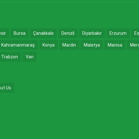
esir
Bursa
Çanakkale
Denizli
Diyarbakır
Erzurum
Es
Kahramanmaraş
Konya
Mardin
Malatya
Manisa
Mer
Trabzon
Van
ut Us