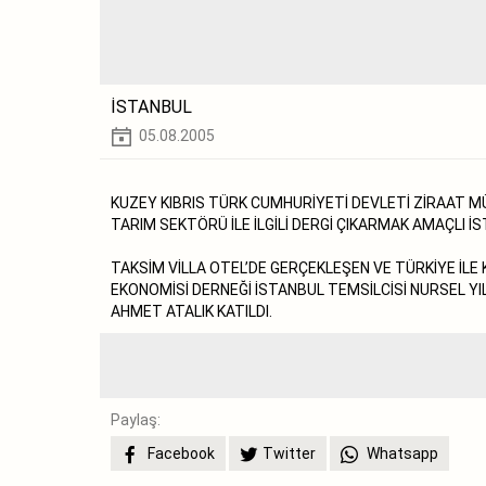
İSTANBUL
05.08.2005
KUZEY KIBRIS TÜRK CUMHURİYETİ DEVLETİ ZİRAAT M
TARIM SEKTÖRÜ İLE İLGİLİ DERGİ ÇIKARMAK AMAÇLI 
TAKSİM VİLLA OTEL’DE GERÇEKLEŞEN VE TÜRKİYE İL
EKONOMİSİ DERNEĞİ İSTANBUL TEMSİLCİSİ NURSEL YI
AHMET ATALIK KATILDI.
Paylaş:
Facebook
Twitter
Whatsapp