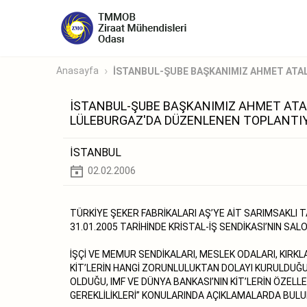
Anasayfa
İSTANBUL-ŞUBE BAŞKANIMIZ AHMET ATALI
İSTANBUL-ŞUBE BAŞKANIMIZ AHMET ATALI
LÜLEBURGAZ'DA DÜZENLENEN TOPLANTIY
İSTANBUL
02.02.2006
TÜRKİYE ŞEKER FABRİKALARI AŞ’YE AİT SARIMSAKLI
31.01.2005 TARİHİNDE KRİSTAL-İŞ SENDİKASI’NIN S
İŞÇİ VE MEMUR SENDİKALARI, MESLEK ODALARI, KIRKL
KİT’LERİN HANGİ ZORUNLULUKTAN DOLAYI KURULDUĞU
OLDUĞU, IMF VE DÜNYA BANKASI’NIN KİT’LERİN ÖZELLE
GEREKLİLİKLERİ” KONULARINDA AÇIKLAMALARDA BULU