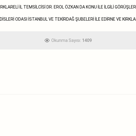
LARELİ İL TEMSİLCİSİ DR. EROL ÖZKAN DA KONU İLE İLGİLİ GÖRÜŞLER
DİSLERİ ODASI İSTANBUL VE TEKİRDAĞ ŞUBELERİ İLE EDİRNE VE KIRKL
Okunma Sayısı:
1409