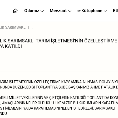
Odamız
Mevzuat
e-Kütüphane
Et
K SARIMSAKLI T...
K SARIMSAKLI TARIM İŞLETMESİ'NİN ÖZELLEŞTİRME K
A KATILDI
 TARIM İŞLETMESİ’NİN ÖZELLEŞTİRME KAPSAMINA ALINMASI DOLAYI
ALONUNDA DÜZENLEDİĞİ TOPLANTIYA ŞUBE BAŞKANIMIZ AHMET ATALIK D
ARELİ MİLLETVEKİLLERİNİN VE ÇİFTÇİLERİN KATILDIĞI TOPLANTIDA K
, AMAÇLARININ NELER OLDUĞU, ÜLKEMİZDE BU KURUMLARIN KAPATILM
ŞTİRİLMESİNİ YA DA KAPATILMASINI NEDEN İSTEDİKLERİ, SARIMSAKLI 
NDU.