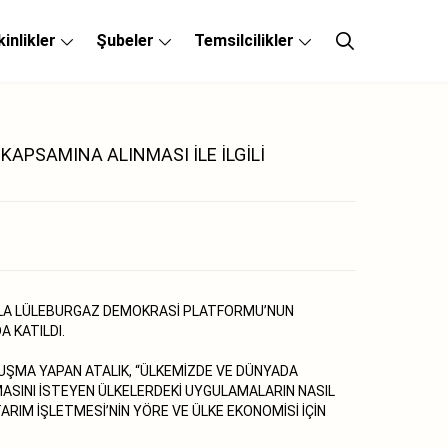
kinlikler
Şubeler
Temsilcilikler
APSAMINA ALINMASI İLE İLGİLİ
SIYLA LÜLEBURGAZ DEMOKRASİ PLATFORMU’NUN
A KATILDI.
ONUŞMA YAPAN ATALIK, “ÜLKEMİZDE VE DÜNYADA
ASINI İSTEYEN ÜLKELERDEKİ UYGULAMALARIN NASIL
TARIM İŞLETMESİ’NİN YÖRE VE ÜLKE EKONOMİSİ İÇİN