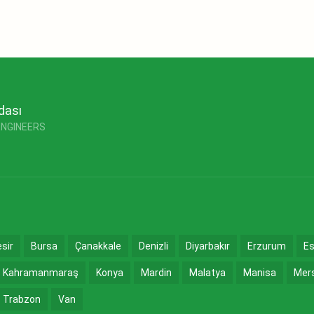
dası
ENGINEERS
esir
Bursa
Çanakkale
Denizli
Diyarbakır
Erzurum
Es
Kahramanmaraş
Konya
Mardin
Malatya
Manisa
Mer
Trabzon
Van