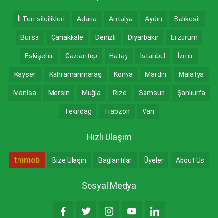
İl Temsilcilikleri
Adana
Antalya
Aydın
Balıkesir
Bursa
Çanakkale
Denizli
Diyarbakır
Erzurum
Eskişehir
Gaziantep
Hatay
İstanbul
İzmir
Kayseri
Kahramanmaraş
Konya
Mardin
Malatya
Manisa
Mersin
Muğla
Rize
Samsun
Şanlıurfa
Tekirdağ
Trabzon
Van
Hızlı Ulaşım
tmmob
Bize Ulaşın
Bağlantılar
Üyeler
About Us
Sosyal Medya