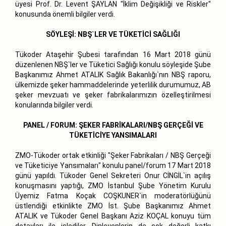
üyesi Prof. Dr. Levent ŞAYLAN "İklim Değişikliği ve Riskler"
konusunda önemli bilgiler verdi.
SÖYLEŞİ: NBŞ`LER VE TÜKETİCİ SAĞLIĞI
Tükoder Ataşehir Şubesi tarafından 16 Mart 2018 günü
düzenlenen NBŞ`ler ve Tüketici Sağlığı konulu söyleşide Şube
Başkanımız Ahmet ATALIK Sağlık Bakanlığı`nın NBŞ raporu,
ülkemizde şeker hammaddelerinde yeterlilik durumumuz, AB
şeker mevzuatı ve şeker fabrikalarımızın özelleştirilmesi
konularında bilgiler verdi.
PANEL / FORUM: ŞEKER FABRİKALARI/NBŞ GERÇEĞİ VE
TÜKETİCİYE YANSIMALARI
ZMO-Tükoder ortak etkinliği "Şeker Fabrikaları / NBŞ Gerçeği
ve Tüketiciye Yansımaları" konulu panel/forum 17 Mart 2018
günü yapıldı. Tükoder Genel Sekreteri Onur CİNGİL`in açılış
konuşmasını yaptığı, ZMO İstanbul Şube Yönetim Kurulu
Üyemiz Fatma Koçak COŞKUNER`in moderatörlüğünü
üstlendiği etkinlikte ZMO İst. Şube Başkanımız Ahmet
ATALIK ve Tükoder Genel Başkanı Aziz KOÇAL konuyu tüm
detayları ile işlediler. Dinleyenlerin de çok değerli katkı