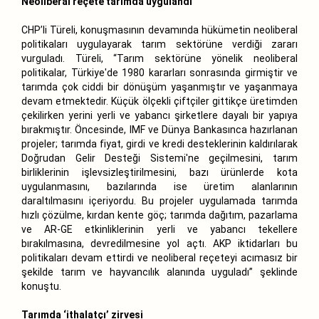
Neoliberal reçete tarımda uygulandı
CHP’li Türeli, konuşmasının devamında hükümetin neoliberal
politikaları uygulayarak tarım sektörüne verdiği zararı
vurguladı. Türeli, “Tarım sektörüne yönelik neoliberal
politikalar, Türkiye'de 1980 kararları sonrasında girmiştir ve
tarımda çok ciddi bir dönüşüm yaşanmıştır ve yaşanmaya
devam etmektedir. Küçük ölçekli çiftçiler gittikçe üretimden
çekilirken yerini yerli ve yabancı şirketlere dayalı bir yapıya
bırakmıştır. Öncesinde, IMF ve Dünya Bankasınca hazırlanan
projeler; tarımda fiyat, girdi ve kredi desteklerinin kaldırılarak
Doğrudan Gelir Desteği Sistemi'ne geçilmesini, tarım
birliklerinin işlevsizleştirilmesini, bazı ürünlerde kota
uygulanmasını, bazılarında ise üretim alanlarının
daraltılmasını içeriyordu. Bu projeler uygulamada tarımda
hızlı çözülme, kırdan kente göç; tarımda dağıtım, pazarlama
ve AR-GE etkinliklerinin yerli ve yabancı tekellere
bırakılmasına, devredilmesine yol açtı. AKP iktidarları bu
politikaları devam ettirdi ve neoliberal reçeteyi acımasız bir
şekilde tarım ve hayvancılık alanında uyguladı” şeklinde
konuştu.
Tarımda ‘ithalatçı’ zirvesi