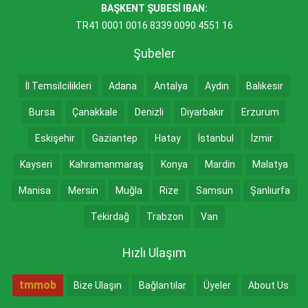
BAŞKENT ŞUBESİ IBAN:
TR41 0001 0016 8339 0090 4551 16
Şubeler
İl Temsilcilikleri
Adana
Antalya
Aydın
Balıkesir
Bursa
Çanakkale
Denizli
Diyarbakır
Erzurum
Eskişehir
Gaziantep
Hatay
İstanbul
İzmir
Kayseri
Kahramanmaraş
Konya
Mardin
Malatya
Manisa
Mersin
Muğla
Rize
Samsun
Şanlıurfa
Tekirdağ
Trabzon
Van
Hızlı Ulaşım
tmmob
Bize Ulaşın
Bağlantılar
Üyeler
About Us