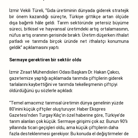
İzmir Vekili Türeli, “Gıda üretiminin dünyada giderek stratejik
bir önem kazandığı süreçte, Türkiye gittikçe artan ölçüde
dışa bağımlı hâle geldi. Tarım sektöründe yetersiz büyüme
süreci, bitkisel ve hayvansal üretimdeki artış ortalamasının,
nüfus artış oranının gerisinde bıraktı. Üretim düşerken ithalat
patladı ve tarımda birçok üründe net ithalatçı konumuna
geldik” açıklamasını yaptı.
Sermaye gerektiren bir sektör oldu
İzmir Ziraat Mühendisleri Odası Başkanı Dr. Hakan Çakıcı,
gazetemize yaptığı açıklamada tarımda çiftçilerin giderek
tarlalarını kaybettiğini ve tarımda tekelleşmenin çiftçiyi
öldürdüğünü şu sözlerle açıkladı:
“Temel amacımız tarımsal üretimin dünya genelinin yüzde
80’inini küçük çiftçiler oluşturuyor. Haber Ekspres
Gazetesi'nden Turgay Kılıç'ın özel haberine göre, Türkiye’de
tarım alanları çok küçük. Sermaye girişimi çok az. Bunun 90’lı
yıllarında ticari geçişleri oldu, ama küçük çiftçilerin daha
fazla desteklenmesi gerekiyor. Bu konuda el değiştirmeler de