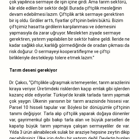
çok yapılınca sermaye de işin içine girdi. Ama tarım sektörü,
kâr elde edilen bir sektör değil. Burada çiftçilik mesleğinin
devam edebilmesi lazım. Çiftçilik artık sermaye gerektiren
bir iş oldu. Girdiler arttı, fiyatlar çiftçinin belini büktü. Bizim
çiftçimiz hasatta girdilerin karşılanması ve ödemesini
yapmasıyla da zarar uğruyor. Meslekten ziyade sermaye
gerektiren, yatırım yapılabilen bir sektör haline geldi. İleride ne
kadar sağlıklı olur, karlılığı görmediğinde de oradan çıkması da
risk doğurur. O sermayeyi kooperatifleşme ve çiftçi
birlikleriyle destekleyip tolere etmek lazım.”
Tarım deseni gerekiyor
Dr. Çakıcı, “Çiftçilikle uğraşmak istemeyenler, tarım arazilerini
kiraya veriyor. Üretimdeki risklerden kaçıp emlak gibi işlerden
kazanç elde ediyorlar. Türkiye’de kiralık tarlada tarım yapmak
çok yaygın. Ülkenin yarısının bir tarım arazisinde hissesi var.
Parsel 10 hisseli tapular var. Böylesi bir dönüşümle çiftçinin
tanımı değişiyor. Tarla alıp çiftçilik yaparak doğaya dönenler
var, gayrimenkul gibi bakıp tarla alan ve büyük parselleri de
kapatıp büyük tarım yapmaya çalışan sermayeliler de var.
Yılda 3 ürün alınabilecek sulak bir araziye hepsine zeytin dikip
geçebilirsiniz. Ülke için doğru bir yatırım değil. Devletin bunları