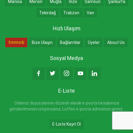
Manisa
Mersin
Muğla
Rize
Samsun
Şanlıurfa
Tekirdağ
Trabzon
Van
Hızlı Ulaşım
tmmob
Bize Ulaşın
Bağlantılar
Üyeler
About Us
Sosyal Medya
E-Liste
Odamız duyurularının düzenli olarak e-posta hesabınıza
gönderilmesini istiyorsanız; Lütfen e-posta adresinizi giriniz.
E-Liste Kayıt Ol