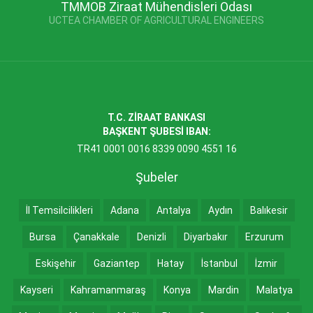
TMMOB Ziraat Mühendisleri Odası
UCTEA CHAMBER OF AGRICULTURAL ENGINEERS
T.C. ZİRAAT BANKASI
BAŞKENT ŞUBESİ IBAN:
TR41 0001 0016 8339 0090 4551 16
Şubeler
İl Temsilcilikleri
Adana
Antalya
Aydın
Balıkesir
Bursa
Çanakkale
Denizli
Diyarbakır
Erzurum
Eskişehir
Gaziantep
Hatay
İstanbul
İzmir
Kayseri
Kahramanmaraş
Konya
Mardin
Malatya