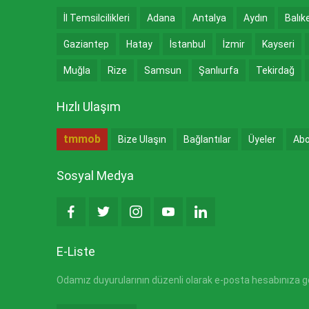
İl Temsilcilikleri
Adana
Antalya
Aydın
Balık
Gaziantep
Hatay
İstanbul
İzmir
Kayseri
Muğla
Rize
Samsun
Şanlıurfa
Tekirdağ
Hızlı Ulaşım
tmmob
Bize Ulaşın
Bağlantılar
Üyeler
Abo
Sosyal Medya
E-Liste
Odamız duyurularının düzenli olarak e-posta hesabınıza gön