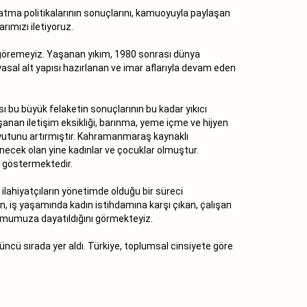
ratma politikalarının sonuçlarını, kamuoyuyla paylaşan
ımızı iletiyoruz.
ak göremeyiz. Yaşanan yıkım, 1980 sonrası dünya
 yasal alt yapısı hazırlanan ve imar aflarıyla devam eden
 bu büyük felaketin sonuçlarının bu kadar yıkıcı
nan iletişim eksikliği, barınma, yeme içme ve hijyen
boyutunu artırmıştır. Kahramanmaraş kaynaklı
ecek olan yine kadınlar ve çocuklar olmuştur.
u göstermektedir.
 ilahiyatçıların yönetimde olduğu bir süreci
n, iş yaşamında kadın istihdamına karşı çıkan, çalışan
plumumuza dayatıldığını görmekteyiz.
ncü sırada yer aldı. Türkiye, toplumsal cinsiyete göre