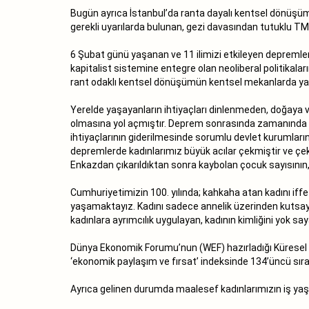
Bugün ayrıca İstanbul’da ranta dayalı kentsel dönüşümü,
gerekli uyarılarda bulunan, gezi davasından tutuklu T
6 Şubat günü yaşanan ve 11 ilimizi etkileyen depremler
kapitalist sistemine entegre olan neoliberal politikalar
rant odaklı kentsel dönüşümün kentsel mekanlarda yara
Yerelde yaşayanların ihtiyaçları dinlenmeden, doğaya v
olmasına yol açmıştır. Deprem sonrasında zamanında mü
ihtiyaçlarının giderilmesinde sorumlu devlet kurumları
depremlerde kadınlarımız büyük acılar çekmiştir ve çe
Enkazdan çıkarıldıktan sonra kaybolan çocuk sayısının,
Cumhuriyetimizin 100. yılında; kahkaha atan kadını iffe
yaşamaktayız. Kadını sadece annelik üzerinden kutsayıp
kadınlara ayrımcılık uygulayan, kadının kimliğini yok 
Dünya Ekonomik Forumu’nun (WEF) hazırladığı Küresel Ci
‘ekonomik paylaşım ve fırsat’ indeksinde 134’üncü sırad
Ayrıca gelinen durumda maalesef kadınlarımızın iş yaş