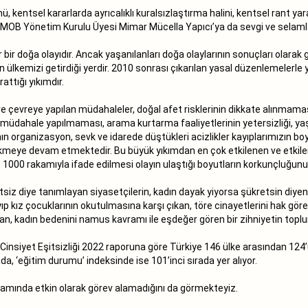
 kentsel kararlarda ayrıcalıklı kuralsızlaştırma halini, kentsel rant ya
MMOB Yönetim Kurulu Üyesi Mimar Mücella Yapıcı’ya da sevgi ve selamlar
 bir doğa olayıdır. Ancak yaşanılanları doğa olaylarının sonuçları olar
ın ülkemizi getirdiği yerdir. 2010 sonrası çıkarılan yasal düzenlemelerle
ttığı yıkımdır.
e çevreye yapılan müdahaleler, doğal afet risklerinin dikkate alınmaması
dahale yapılmaması, arama kurtarma faaliyetlerinin yetersizliği, yaşa
nın organizasyon, sevk ve idarede düştükleri acizlikler kayıplarımızın 
kmeye devam etmektedir. Bu büyük yıkımdan en çok etkilenen ve etkilen
 1000 rakamıyla ifade edilmesi olayın ulaştığı boyutların korkunçluğun
tsiz diye tanımlayan siyasetçilerin, kadın dayak yiyorsa şükretsin diyen
 kız çocuklarının okutulmasına karşı çıkan, töre cinayetlerini hak göre
sayan, kadın bedenini namus kavramı ile eşdeğer gören bir zihniyetin to
nsiyet Eşitsizliği 2022 raporuna göre Türkiye 146 ülke arasından 124’ü
a, ‘eğitim durumu’ indeksinde ise 101’inci sırada yer alıyor.
amında etkin olarak görev alamadığını da görmekteyiz.