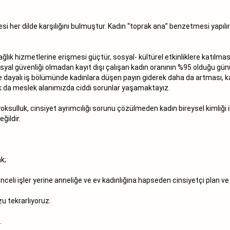
esi her dilde karşılığını bulmuştur. Kadın “toprak ana” benzetmesi yapılı
ağlık hizmetlerine erişmesi güçtür, sosyal- kültürel etkinliklere katılm
sosyal güvenliği olmadan kayıt dışı çalışan kadın oranının %95 olduğu g
te dayalı iş bölümünde kadınlara düşen payın giderek daha da artması, k
ak da meslek alanımızda ciddi sorunlar yaşamaktayız.
, yoksulluk, cinsiyet ayrımcılığı sorunu çözülmeden kadın bireysel kimliğ
ğildir.
k;
li işler yerine anneliğe ve ev kadınlığına hapseden cinsiyetçi plan ve
zu tekrarlıyoruz.
.