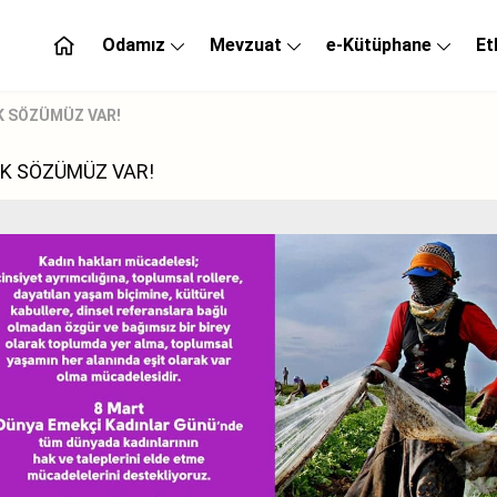
Odamız
Mevzuat
e-Kütüphane
Et
K SÖZÜMÜZ VAR!
K SÖZÜMÜZ VAR!