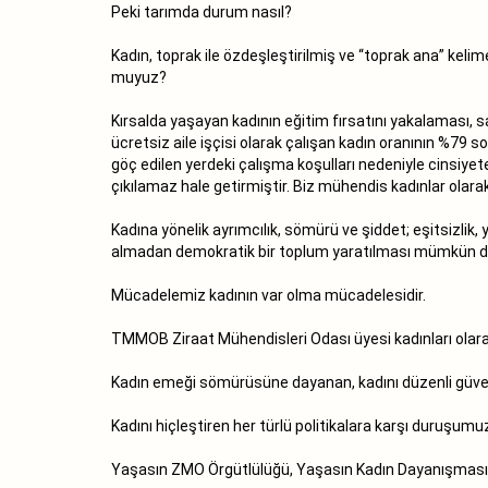
Peki tarımda durum nasıl?
Kadın, toprak ile özdeşleştirilmiş ve “toprak ana” kelim
muyuz?
Kırsalda yaşayan kadının eğitim fırsatını yakalaması, s
ücretsiz aile işçisi olarak çalışan kadın oranının %79 
göç edilen yerdeki çalışma koşulları nedeniyle cinsiye
çıkılamaz hale getirmiştir. Biz mühendis kadınlar olar
Kadına yönelik ayrımcılık, sömürü ve şiddet; eşitsizlik
almadan demokratik bir toplum yaratılması mümkün de
Mücadelemiz kadının var olma mücadelesidir.
TMMOB Ziraat Mühendisleri Odası üyesi kadınları olara
Kadın emeği sömürüsüne dayanan, kadını düzenli güvence
Kadını hiçleştiren her türlü politikalara karşı duruşumu
Yaşasın ZMO Örgütlülüğü, Yaşasın Kadın Dayanışması