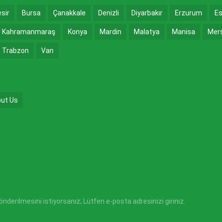
esir
Bursa
Çanakkale
Denizli
Diyarbakır
Erzurum
Es
Kahramanmaraş
Konya
Mardin
Malatya
Manisa
Mer
Trabzon
Van
ut Us
derilmesini istiyorsanız; Lütfen e-posta adresinizi giriniz.