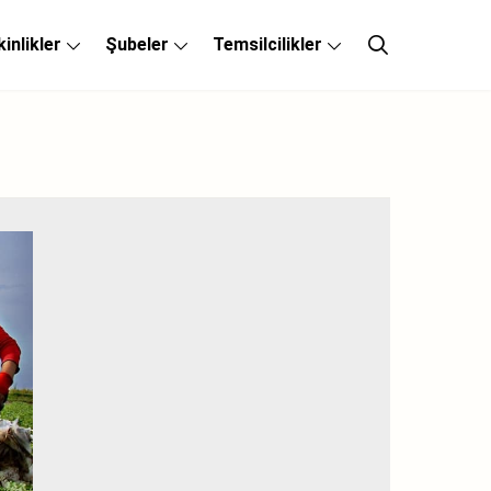
kinlikler
Şubeler
Temsilcilikler