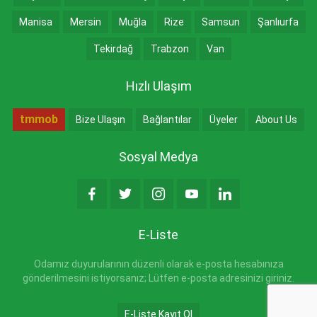
Manisa
Mersin
Muğla
Rize
Samsun
Şanlıurfa
Tekirdağ
Trabzon
Van
Hızlı Ulaşım
tmmob
Bize Ulaşın
Bağlantılar
Üyeler
About Us
Sosyal Medya
E-Liste
Odamız duyurularının düzenli olarak e-posta hesabınıza
gönderilmesini istiyorsanız; Lütfen e-posta adresinizi giriniz.
E-Liste Kayıt Ol