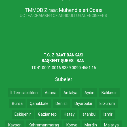
TMMOB Ziraat Mühendisleri Odası
UCTEA CHAMBER OF AGRICULTURAL ENGINEERS
T.C. ZİRAAT BANKASI
BAŞKENT ŞUBESİ IBAN:
TR41 0001 0016 8339 0090 4551 16
Şubeler
İl Temsilcilikleri
Adana
Antalya
Aydın
Balıkesir
Bursa
Çanakkale
Denizli
Diyarbakır
Erzurum
Eskişehir
Gaziantep
Hatay
İstanbul
İzmir
Kayseri
Kahramanmaraş
Konya
Mardin
Malatya