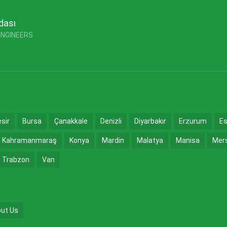
dası
ENGINEERS
esir
Bursa
Çanakkale
Denizli
Diyarbakır
Erzurum
Es
Kahramanmaraş
Konya
Mardin
Malatya
Manisa
Mer
Trabzon
Van
ut Us