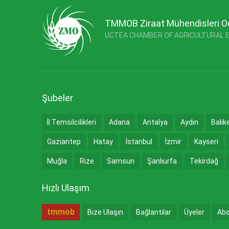
TMMOB Ziraat Mühendisleri O
UCTEA CHAMBER OF AGRICULTURAL 
Şubeler
İl Temsilcilikleri
Adana
Antalya
Aydın
Balık
Gaziantep
Hatay
İstanbul
İzmir
Kayseri
Muğla
Rize
Samsun
Şanlıurfa
Tekirdağ
Hızlı Ulaşım
tmmob
Bize Ulaşın
Bağlantılar
Üyeler
Abo