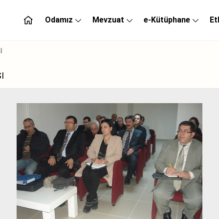
Odamız
Mevzuat
e-Kütüphane
Et
I
I