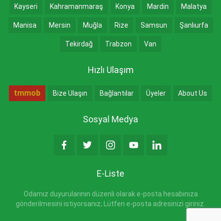
Kayseri
Kahramanmaraş
Konya
Mardin
Malatya
Manisa
Mersin
Muğla
Rize
Samsun
Şanlıurfa
Tekirdağ
Trabzon
Van
Hızlı Ulaşım
tmmob
Bize Ulaşın
Bağlantılar
Üyeler
About Us
Sosyal Medya
E-Liste
Odamız duyurularının düzenli olarak e-posta hesabınıza
gönderilmesini istiyorsanız; Lütfen e-posta adresinizi giriniz.