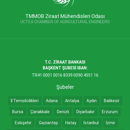
TMMOB Ziraat Mühendisleri Odası
UCTEA CHAMBER OF AGRICULTURAL ENGINEERS
T.C. ZİRAAT BANKASI
BAŞKENT ŞUBESİ IBAN:
TR41 0001 0016 8339 0090 4551 16
Şubeler
İl Temsilcilikleri
Adana
Antalya
Aydın
Balıkesir
Bursa
Çanakkale
Denizli
Diyarbakır
Erzurum
Eskişehir
Gaziantep
Hatay
İstanbul
İzmir