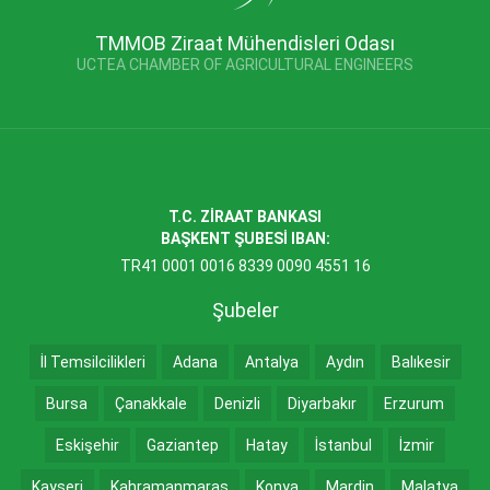
TMMOB Ziraat Mühendisleri Odası
UCTEA CHAMBER OF AGRICULTURAL ENGINEERS
T.C. ZİRAAT BANKASI
BAŞKENT ŞUBESİ IBAN:
TR41 0001 0016 8339 0090 4551 16
Şubeler
İl Temsilcilikleri
Adana
Antalya
Aydın
Balıkesir
Bursa
Çanakkale
Denizli
Diyarbakır
Erzurum
Eskişehir
Gaziantep
Hatay
İstanbul
İzmir
Kayseri
Kahramanmaraş
Konya
Mardin
Malatya