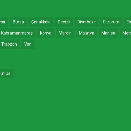
esir
Bursa
Çanakkale
Denizli
Diyarbakır
Erzurum
Es
Kahramanmaraş
Konya
Mardin
Malatya
Manisa
Mer
Trabzon
Van
ut Us