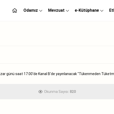
Odamız
Mevzuat
e-Kütüphane
Et
zar günü saat 17.00‘de Kanal B‘de yayınlanacak "Tükenmeden Tüketme
Okunma Sayısı:
820