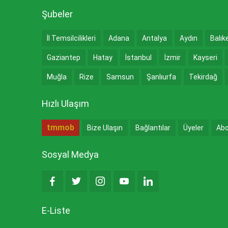
Şubeler
İl Temsilcilikleri
Adana
Antalya
Aydın
Balık
Gaziantep
Hatay
İstanbul
İzmir
Kayseri
Muğla
Rize
Samsun
Şanlıurfa
Tekirdağ
Hızlı Ulaşım
tmmob
Bize Ulaşın
Bağlantılar
Üyeler
Abo
Sosyal Medya
E-Liste