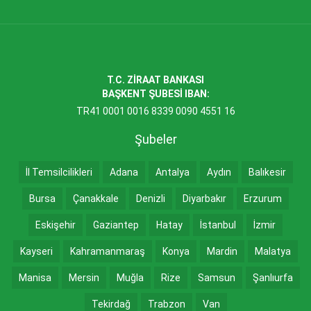
T.C. ZİRAAT BANKASI
BAŞKENT ŞUBESİ IBAN:
TR41 0001 0016 8339 0090 4551 16
Şubeler
İl Temsilcilikleri
Adana
Antalya
Aydın
Balıkesir
Bursa
Çanakkale
Denizli
Diyarbakır
Erzurum
Eskişehir
Gaziantep
Hatay
İstanbul
İzmir
Kayseri
Kahramanmaraş
Konya
Mardin
Malatya
Manisa
Mersin
Muğla
Rize
Samsun
Şanlıurfa
Tekirdağ
Trabzon
Van