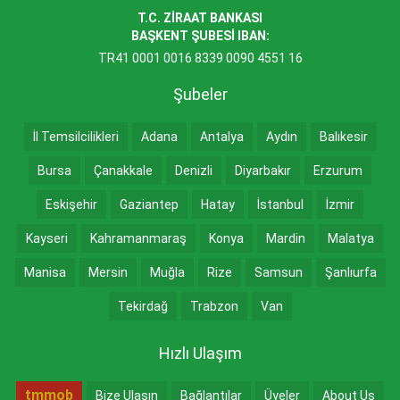
T.C. ZİRAAT BANKASI
BAŞKENT ŞUBESİ IBAN:
TR41 0001 0016 8339 0090 4551 16
Şubeler
İl Temsilcilikleri
Adana
Antalya
Aydın
Balıkesir
Bursa
Çanakkale
Denizli
Diyarbakır
Erzurum
Eskişehir
Gaziantep
Hatay
İstanbul
İzmir
Kayseri
Kahramanmaraş
Konya
Mardin
Malatya
Manisa
Mersin
Muğla
Rize
Samsun
Şanlıurfa
Tekirdağ
Trabzon
Van
Hızlı Ulaşım
tmmob
Bize Ulaşın
Bağlantılar
Üyeler
About Us