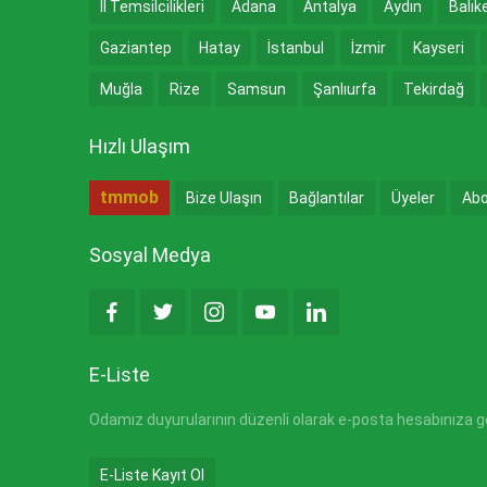
İl Temsilcilikleri
Adana
Antalya
Aydın
Balık
Gaziantep
Hatay
İstanbul
İzmir
Kayseri
Muğla
Rize
Samsun
Şanlıurfa
Tekirdağ
Hızlı Ulaşım
tmmob
Bize Ulaşın
Bağlantılar
Üyeler
Abo
Sosyal Medya
E-Liste
Odamız duyurularının düzenli olarak e-posta hesabınıza gön
E-Liste Kayıt Ol