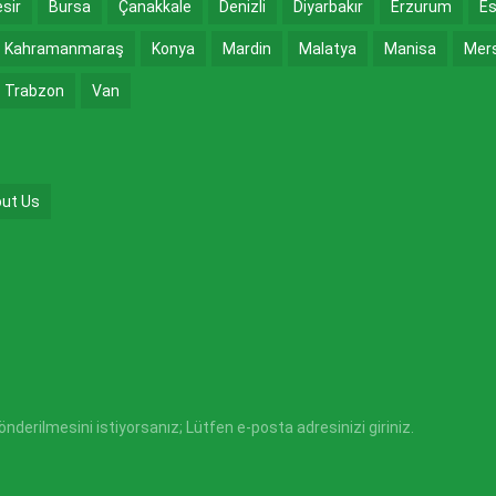
esir
Bursa
Çanakkale
Denizli
Diyarbakır
Erzurum
Es
Kahramanmaraş
Konya
Mardin
Malatya
Manisa
Mer
Trabzon
Van
ut Us
derilmesini istiyorsanız; Lütfen e-posta adresinizi giriniz.