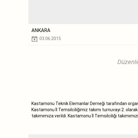
ANKARA
03.06.2015
Düzenle
Kastamonu Teknik Elemanlar Derneği tarafından organ
Kastamonu İl Temsilciliğimiz takımı turnuvayı 2. ola
takımımıza verildi. Kastamonu İl Temsilciliği takımımı