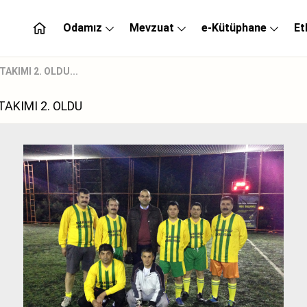
Odamız
Mevzuat
e-Kütüphane
Et
AKIMI 2. OLDU...
AKIMI 2. OLDU