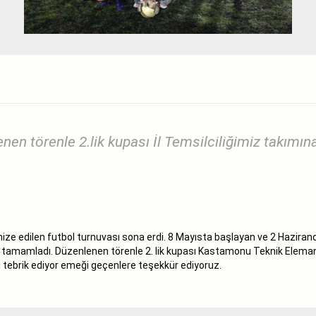
nen törenle 2.lik kupası İl Temsilciliğimiz takımına 
ize edilen futbol turnuvası sona erdi. 8 Mayısta başlayan ve 2 Hazi
rak tamamladı. Düzenlenen törenle 2. lik kupası Kastamonu Teknik Elem
zı tebrik ediyor emeği geçenlere teşekkür ediyoruz.