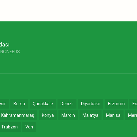
dası
ENGINEERS
esir
Bursa
Çanakkale
Denizli
Diyarbakır
Erzurum
Es
Kahramanmaraş
Konya
Mardin
Malatya
Manisa
Mer
Trabzon
Van