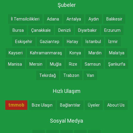
Şubeler
İl Temsilcilikleri
Adana
Antalya
Aydın
Balıkesir
Bursa
Çanakkale
Denizli
Diyarbakır
Erzurum
Eskişehir
Gaziantep
Hatay
İstanbul
İzmir
Kayseri
Kahramanmaraş
Konya
Mardin
Malatya
Manisa
Mersin
Muğla
Rize
Samsun
Şanlıurfa
Tekirdağ
Trabzon
Van
Hızlı Ulaşım
tmmob
Bize Ulaşın
Bağlantılar
Üyeler
About Us
Sosyal Medya