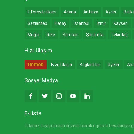
İl Temsilcilikleri
Adana
Antalya
Aydın
Balık
Gaziantep
Hatay
İstanbul
İzmir
Kayseri
Muğla
Rize
Samsun
Şanlıurfa
Tekirdağ
Hızlı Ulaşım
tmmob
Bize Ulaşın
Bağlantılar
Üyeler
Abo
Sosyal Medya
E-Liste
Odamız duyurularının düzenli olarak e-posta hesabınıza gön