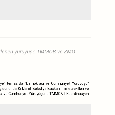
steklenen yürüyüşe TMMOB ve ZMO
rkiye" temasıyla "Demokrasi ve Cumhuriyet Yürüyüşü"
sonunda Kırklareli Belediye Başkanı, milletvekilleri ve
okrasi ve Cumhuriyet Yürüyüşüne TMMOB İl Koordinasyon