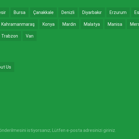
esir
Bursa
Çanakkale
Denizli
Diyarbakır
Erzurum
Es
Kahramanmaraş
Konya
Mardin
Malatya
Manisa
Mer
Trabzon
Van
ut Us
derilmesini istiyorsanız; Lütfen e-posta adresinizi giriniz.