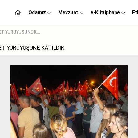
Odamız
Mevzuat
e-Kütüphane
Et
T YÜRÜYÜŞÜNE K...
ET YÜRÜYÜŞÜNE KATILDIK